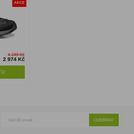
AKCE
4 249 Kč
2 974 Kč
TU
ODEBÍRAT