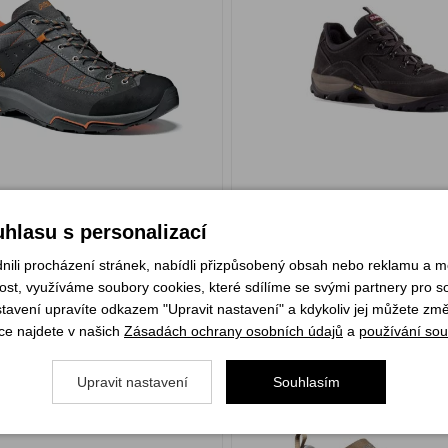
4 290 Kč
m
Skladem
hlasu s personalizací
YBRAT VARIANTU
VYBRAT VARIAN
li procházení stránek, nabídli přizpůsobený obsah nebo reklamu a 
st, využíváme soubory cookies, které sdílíme se svými partnery pro soc
stavení upravíte odkazem "Upravit nastavení" a kdykoliv jej můžete změ
ng Montana 84 caffe
Asolo Nucleon GV MM gra
ce najdete v našich
Zásadách ochrany osobních údajů
a
používání sou
Upravit nastavení
Souhlasím