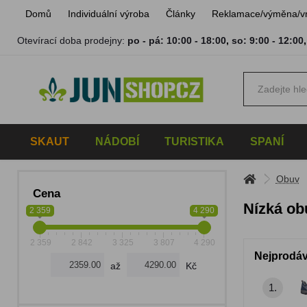
Domů
Individuální výroba
Články
Reklamace/výměna/v
Otevírací doba prodejny:
po - pá: 10:00 - 18:00
,
so: 9:00 - 12:00
SKAUT
NÁDOBÍ
TURISTIKA
SPANÍ
Obuv
Cena
Nízká ob
2 359
4 290
2 359
2 842
3 325
3 807
4 290
Nejprodáv
až
Kč
1.