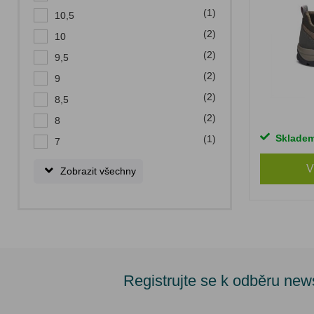
(1)
10,5
(2)
10
(2)
9,5
(2)
9
(2)
8,5
(2)
8
Sklade
(1)
7
V
Zobrazit všechny
Registrujte se k odběru new