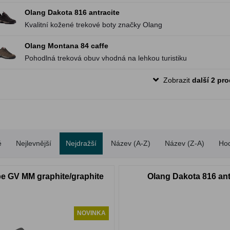
Olang Dakota 816 antracite
Kvalitní kožené trekové boty značky Olang
Olang Montana 84 caffe
Pohodlná treková obuv vhodná na lehkou turistiku
Zobrazit
další 2 pr
é
Nejlevnější
Nejdražší
Název (A-Z)
Název (Z-A)
Ho
pe GV MM graphite/graphite
Olang Dakota 816 ant
NOVINKA