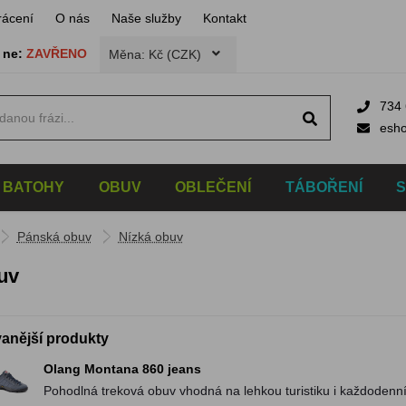
rácení
O nás
Naše služby
Kontakt
,
ne:
ZAVŘENO
Měna: Kč (CZK)
734 
esh
BATOHY
OBUV
OBLEČENÍ
TÁBOŘENÍ
Pánská obuv
Nízká obuv
uv
anější produkty
Olang Montana 860 jeans
Pohodlná treková obuv vhodná na lehkou tur