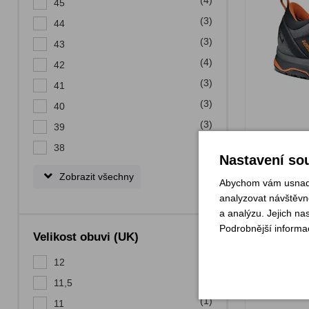
(4)
45
(3)
44
(3)
43
(4)
42
(3)
41
(3)
40
(3)
39
(3)
Sklade
38
Nastavení sou
V
Zobrazit všechny
Abychom vám usnadni
analyzovat návštěvno
a analýzu. Jejich na
Ola
Podrobnější informa
Velikost obuvi (UK)
(1)
12
(1)
11,5
(1)
11