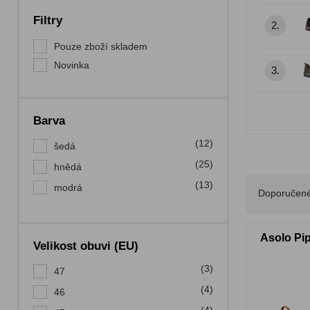
Filtry
2.
Pouze zboží skladem
Novinka
3.
Barva
(12)
šedá
(25)
hnědá
(13)
modrá
Doporučen
Asolo Pi
Velikost obuvi (EU)
(3)
47
(4)
46