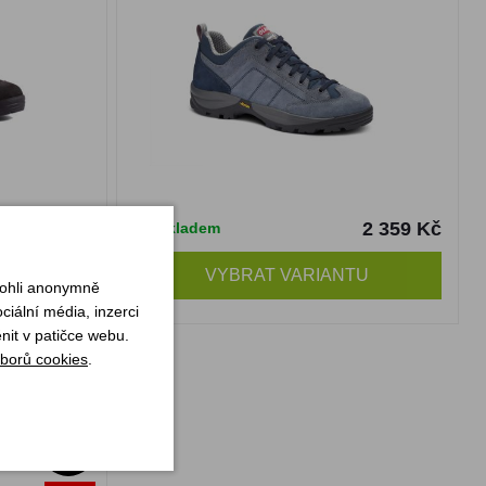
2 649 Kč
2 359 Kč
Skladem
TU
VYBRAT VARIANTU
mohli anonymně
iální média, inzerci
nit v patičce webu.
phite/brown
borů cookies
.
-30%