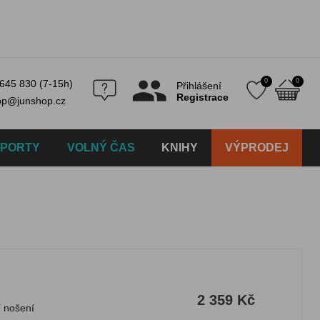
0
0
645 830 (7-15h)
Přihlášení
Registrace
op@junshop.cz
SPORTY
VOLNÝ ČAS
KNIHY
VÝPRODEJ
2 359 Kč
istiku i každodenní nošení