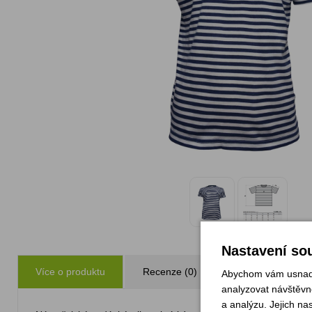
Nastavení sou
Více o produktu
Recenze (0)
Parametry
Abychom vám usnadni
analyzovat návštěvno
a analýzu. Jejich na