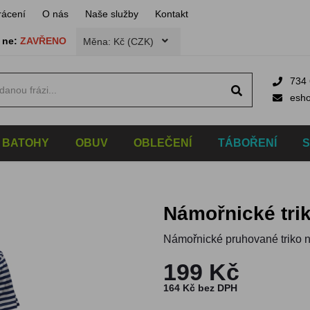
rácení
O nás
Naše služby
Kontakt
,
ne:
ZAVŘENO
Měna: Kč (CZK)
734 
esh
BATOHY
OBUV
OBLEČENÍ
TÁBOŘENÍ
Námořnické trik
Námořnické pruhované triko n
199 Kč
164 Kč bez DPH