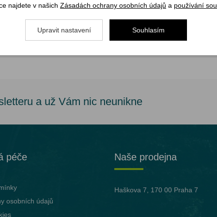
ce najdete v našich
Zásadách ochrany osobních údajů
a
používání sou
Upravit nastavení
Souhlasím
sletteru a už Vám nic neunikne
á péče
Naše prodejna
mínky
Haškova 7, 170 00 Praha 7
y osobních údajů
kies