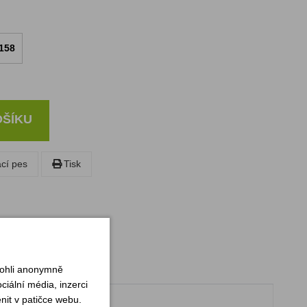
158
OŠÍKU
ací pes
Tisk
mohli anonymně
iální média, inzerci
nit v patičce webu.