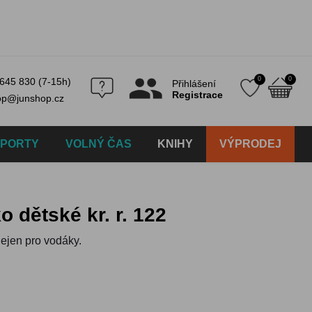
0
0
645 830 (7-15h)
Přihlášení
Registrace
op@junshop.cz
SPORTY
VOLNÝ ČAS
KNIHY
VÝPRODEJ
o dětské kr. r. 122
ejen pro vodáky.