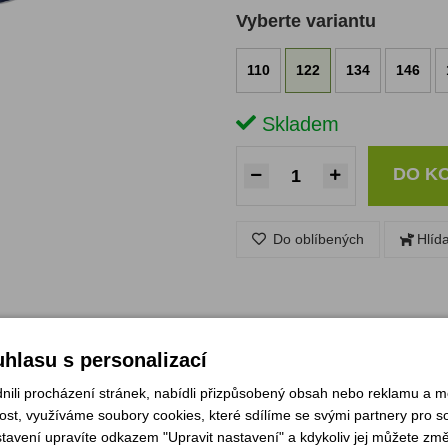
Vyberte variantu
110
122
134
146
Skladem
DO K
Do oblíbených
Hlíd
hlasu s personalizací
Zeptejte se
li procházení stránek, nabídli přizpůsobený obsah nebo reklamu a 
st, využíváme soubory cookies, které sdílíme se svými partnery pro soc
stavení upravíte odkazem "Upravit nastavení" a kdykoliv jej můžete změ