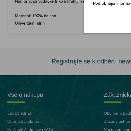
Námořnické vodácké triko s krátkým rukávem.
Podrobnější informa
Materiál: 100% bavlna
Univerzální střih
Registrujte se k odběru new
Vše o nákupu
Zákaznick
Jak objednat
Obchodní pod
Doprava a platba
Zásady ochran
Nejčastější dotazy (FAQ)
Nastavení coo