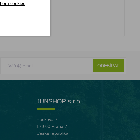
borů cookies
.
ODEBÍRAT
JUNSHOP s.r.o.
Haškova 7
170 00 Praha 7
Česká republika