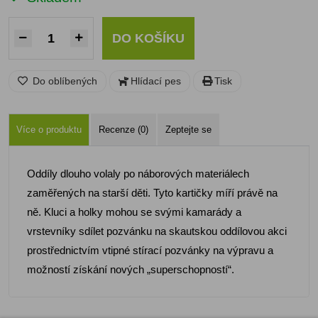
DO KOŠÍKU
Do oblíbených
Hlídací pes
Tisk
Více o produktu
Recenze (0)
Zeptejte se
Oddíly dlouho volaly po náborových materiálech
zaměřených na starší děti. Tyto kartičky míří právě na
ně. Kluci a holky mohou se svými kamarády a
vrstevníky sdílet pozvánku na skautskou oddílovou akci
prostřednictvím vtipné stírací pozvánky na výpravu a
možností získání nových „superschopností“.