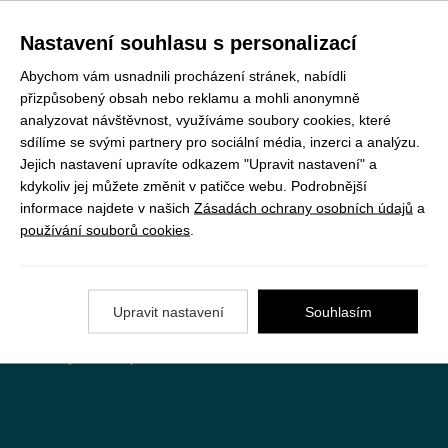
Nastavení souhlasu s personalizací
Registrujte se k odběru newsletteru a už Vám
nic neunikne
Abychom vám usnadnili procházení stránek, nabídli
přizpůsobený obsah nebo reklamu a mohli anonymně
ODEBÍRAT
analyzovat návštěvnost, využíváme soubory cookies, které
sdílíme se svými partnery pro sociální média, inzerci a analýzu.
Jejich nastavení upravíte odkazem "Upravit nastavení" a
kdykoliv jej můžete změnit v patičce webu. Podrobnější
Vše o nákupu
informace najdete v našich
Zásadách ochrany osobních údajů
a
používání souborů cookies
.
Jak objednat
Doprava a platba
Upravit nastavení
Souhlasím
Nejčastější dotazy (FAQ)
Podmínky vrácení peněz