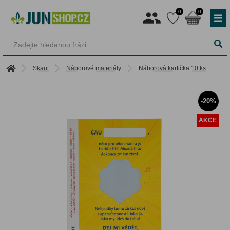
0
0
Skaut
Náborové materiály
Náborová kartička 10 ks
-20%
AKCE