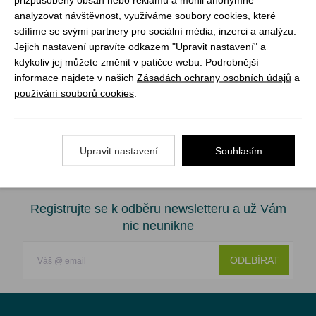
analyzovat návštěvnost, využíváme soubory cookies, které
- nejprodávanější vařiče
sdílíme se svými partnery pro sociální média, inzerci a analýzu.
- tradiční český výrobek
Jejich nastavení upravíte odkazem "Upravit nastavení" a
- dostupné náhradní díly
kdykoliv jej můžete změnit v patičce webu. Podrobnější
informace najdete v našich
Zásadách ochrany osobních údajů
a
Jedná se o samostatný vařič bez plynové láhve. Propan-
používání souborů cookies
.
butanová láhev není součástí produktu.
Upravit nastavení
Souhlasím
Registrujte se k odběru newsletteru a už Vám
nic neunikne
ODEBÍRAT