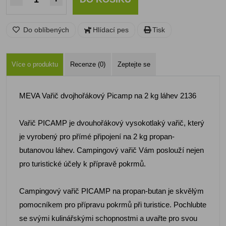
Do oblíbených
Hlídací pes
Tisk
Více o produktu
Recenze (0)
Zeptejte se
MEVA Vařič dvojhořákový Picamp na 2 kg láhev 2136
Vařič PICAMP je dvouhořákový vysokotlaký vařič, který
je vyrobený pro přímé připojení na 2 kg propan-
butanovou láhev. Campingový vařič Vám poslouží nejen
pro turistické účely k přípravě pokrmů.
Campingový vařič PICAMP na propan-butan je skvělým
pomocníkem pro přípravu pokrmů při turistice. Pochlubte
se svými kulinářskými schopnostmi a uvařte pro svou