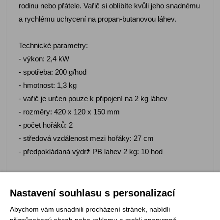
rodinu nebo přátele. Vařič si oblíbíte kvůli jeho snadnému
a rychlému uchycení na propan-butanovou láhev.
Technické parametry:
- výkon: 2,4 kW
- spotřeba: 200 g/hod
- hmotnost: 1,3 kg
- vařič je určen pouze k připojení na 2 kg láhev
- rozměry: 420 x 120 x 150 mm
- počet hořáků: 2
- středová vzdálenost mezi hořáky: 27 cm
- předpokládaná výdrž PB lahev 2 kg: 10 hod
Výhody vysokotlakých vařičů PICAMP:
Nastavení souhlasu s personalizací
- ověřená konstrukce
Abychom vám usnadnili procházení stránek, nabídli
- bezporuchovost
přizpůsobený obsah nebo reklamu a mohli anonymně