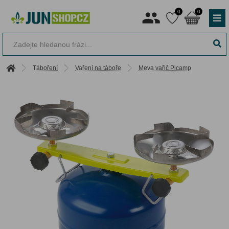
0
0
Táboření
Vaření na táboře
Meva vařič Picamp