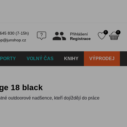
0
0
645 830 (7-15h)
Přihlášení
Registrace
op@junshop.cz
SPORTY
VOLNÝ ČAS
KNIHY
VÝPRODEJ
ge 18 black
stné outdoorové nadšence, kteří dojíždějí do práce