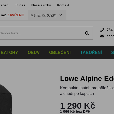
rácení
O nás
Naše služby
Kontakt
,
ne:
ZAVŘENO
Měna: Kč (CZK)
734 
esh
BATOHY
OBUV
OBLEČENÍ
TÁBOŘENÍ
Lowe Alpine Ed
Kompaktní batoh pro příležito
a chodí po kopcích
1 290 Kč
1 066 Kč bez DPH