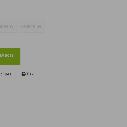
spberry
cadet blue
OŠÍKU
ací pes
Tisk