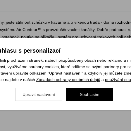
ičny, ještě stihnout schůzku v kavárně a o víkendu tradá - doma rozho
ystému Air Contour™ s provzdušňovacími kanálky. Dobře padnoucí ruks
ý notebook, poutko na blikačku, systém pro uchycení trekových holí neb
ho univerzalitu - město, příroda, cestování. Je to na tobě.
hlasu s personalizací
li procházení stránek, nabídli přizpůsobený obsah nebo reklamu a 
st, využíváme soubory cookies, které sdílíme se svými partnery pro soc
stavení upravíte odkazem "Upravit nastavení" a kdykoliv jej můžete změ
ce najdete v našich
Zásadách ochrany osobních údajů
a
používání sou
Upravit nastavení
Souhlasím