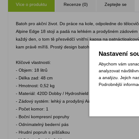
Více o produktu
Recenze (0)
Zeptejte se
Batoh pro akční život. Do práce na kole, odpoledne do tělocv
Alpine Edge 18 stojí a padá na lehkém a prodyšném zádovém s
každý den, o tom tě přesvědčí vnitřní kapsa na patnáctipalcov
kam právě míříš. Prostý design batohu každopádně podtrhuje je
Nastavení sou
Klíčové vlastnosti:
Abychom vám usnadni
- Objem: 18 litrů
analyzovat návštěvno
a analýzu. Jejich na
- Délka zad: 48 cm
Podrobnější informa
- Hmotnost: 0,52 kg
- Materiál: 420D Dobby / Hydroshield bez fluorokarbonů
- Zádový systém: lehký a prodyšný Air Contour™
- Počet komor: 1
- Boční kompresní popruhy
- Odnímatelný bederní pás
- Hrudní popruh s píšťalkou