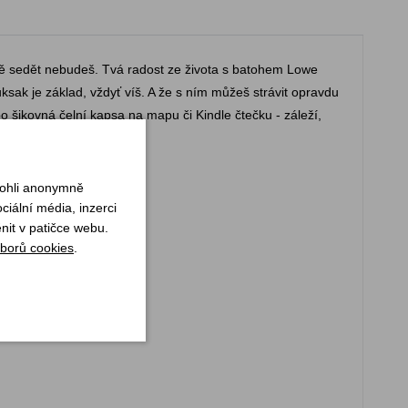
dně sedět nebudeš. Tvá radost ze života s batohem Lowe
ak je základ, vždyť víš. A že s ním můžeš strávit opravdu
o šikovná čelní kapsa na mapu či Kindle čtečku - záleží,
mohli anonymně
iální média, inzerci
nit v patičce webu.
borů cookies
.