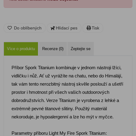
Do oblíbených
Hlídací pes
Tisk
Více o produktu
Recenze (0)
Zeptejte se
Příbor Spork Titanium kombinuje v jednom nástroji lžíci,
vidličku i nůž. Ať už vyrážíte na chatu, nebo do Himalájí,
tak vám tento nerozbitný nástroj skvěle poslouží a ušetří
prostor i hmotnost při všech vašich outdoorových
dobrodružstvích. Verze Titanium je vyrobena z lehké a
extrémně pevné titanové slitiny. Použitý materiál
nekoroduje, je hypoalergenní a lze ho mýt v myčce.
Parametry příboru Light My Fire Spork Titanium: