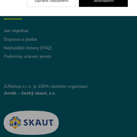
Upravit nastavení
Souhlasím
Vše o nákupu
Jak objednat
Doprava a platba
Nejčastější dotazy (FAQ)
Podmínky vrácení peněz
JUNshop s.r.o.
je 100% vlastněn organizací
Junák – český skaut, z.s.