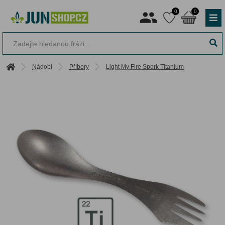
0
0
Nádobí
Příbory
Light My Fire Spork Titanium