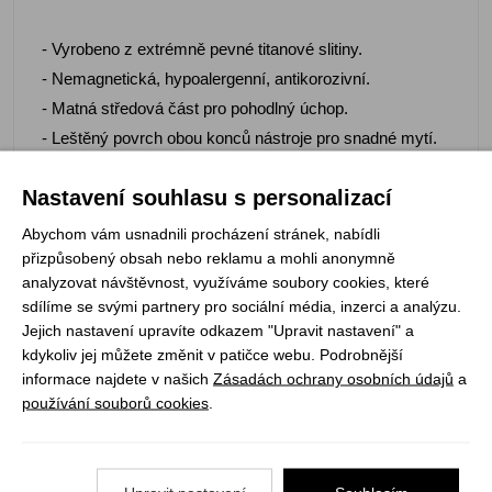
- Vyrobeno z extrémně pevné titanové slitiny.
- Nemagnetická, hypoalergenní, antikorozivní.
- Matná středová část pro pohodlný úchop.
- Leštěný povrch obou konců nástroje pro snadné mytí.
- Bod tání použitého materiálu je 1300 °C.
Nastavení souhlasu s personalizací
- Lze mýt v myčce.
Vyrobeno ve Švédsku.
Abychom vám usnadnili procházení stránek, nabídli
přizpůsobený obsah nebo reklamu a mohli anonymně
analyzovat návštěvnost, využíváme soubory cookies, které
sdílíme se svými partnery pro sociální média, inzerci a analýzu.
Jejich nastavení upravíte odkazem "Upravit nastavení" a
Registrujte se k odběru newsletteru a už Vám
kdykoliv jej můžete změnit v patičce webu. Podrobnější
nic neunikne
informace najdete v našich
Zásadách ochrany osobních údajů
a
používání souborů cookies
.
ODEBÍRAT