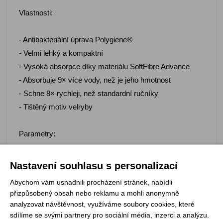
Vlastnosti:
- Antibakteriální úprava Polygiene®
- Velmi lehký a kompaktní
- Vysoká absorpce díky materiálu SoftFibre Advance
- Absorbuje 9× více vody, než je jeho hmotnost
- Schne 8× rychleji, než standardní ručníky
- Tištěný motiv velryby
Parametry:
- Hmotnost: 203 g
Nastavení souhlasu s personalizací
- Rozměry: Giant 150 × 90 cm
Abychom vám usnadnili procházení stránek, nabídli
přizpůsobený obsah nebo reklamu a mohli anonymně
Materiál:
analyzovat návštěvnost, využíváme soubory cookies, které
sdílíme se svými partnery pro sociální média, inzerci a analýzu.