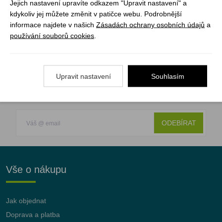
Jejich nastavení upravíte odkazem "Upravit nastavení" a
- SoftFibre Advance
kdykoliv jej můžete změnit v patičce webu. Podrobnější
- Vyrobeno z recyklovaných jednorázových láhví na
informace najdete v našich
Zásadách ochrany osobních údajů
a
vodu
používání souborů cookies
.
Upravit nastavení
Souhlasím
Registrujte se k odběru newsletteru a už Vám
nic neunikne
ODEBÍRAT
Vše o nákupu
Jak objednat
Doprava a platba