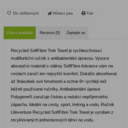
Do oblíbených
Hlídací pes
Tisk
Více o produktu
Recenze (0)
Zeptejte se
Recycled SoftFibre Trek Towel je rychleschnoucí
multifunkční ručník s antibakteriální úpravou. Vysoce
absorpční materiál s vlákny SoftFibre Advance vám na
cestách zaručí ten nejvyšší komfort. Dokáže absorbovat
až 9násobek své hmotnosti a schne 8× rychleji než
běžně používané ručníky. Antibakteriální úprava
Polygiene® zaručuje čistotu a redukci nepříjemného
zápachu. Ideální na cesty, sport, treking a vodu. Ručník
Lifeventure Recycled SoftFibre Trek Towel je vyroben z
recyklovaných jednorázových láhví na vodu.