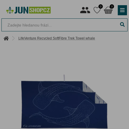
0
0
LifeVenture Recycled SoftFibre Trek Towel whale