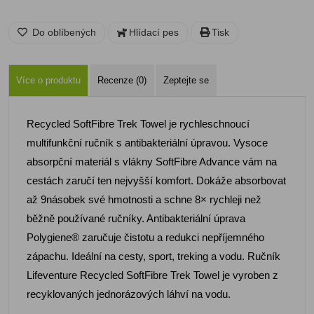
Do oblíbených
Hlídací pes
Tisk
Více o produktu
Recenze (0)
Zeptejte se
Recycled SoftFibre Trek Towel je rychleschnoucí
multifunkční ručník s antibakteriální úpravou. Vysoce
absorpční materiál s vlákny SoftFibre Advance vám na
cestách zaručí ten nejvyšší komfort. Dokáže absorbovat
až 9násobek své hmotnosti a schne 8× rychleji než
běžně používané ručníky. Antibakteriální úprava
Polygiene® zaručuje čistotu a redukci nepříjemného
zápachu. Ideální na cesty, sport, treking a vodu. Ručník
Lifeventure Recycled SoftFibre Trek Towel je vyroben z
recyklovaných jednorázových láhví na vodu.