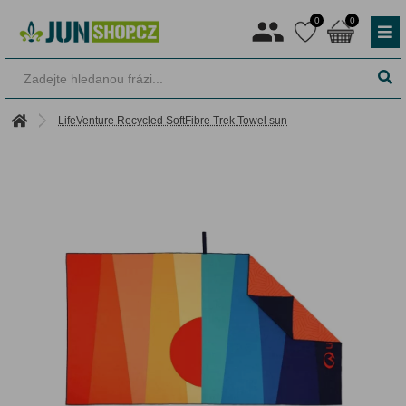
0
0
LifeVenture Recycled SoftFibre Trek Towel sun