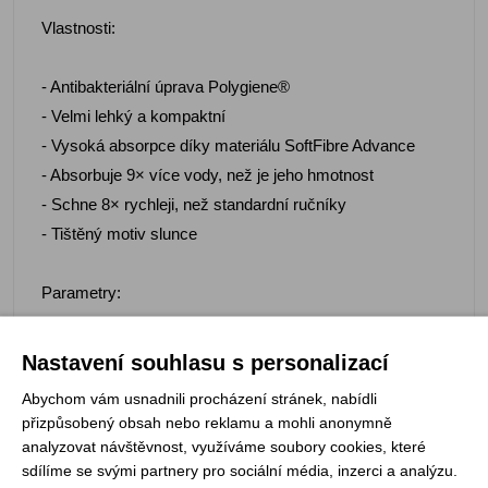
Vlastnosti:
- Antibakteriální úprava Polygiene®
- Velmi lehký a kompaktní
- Vysoká absorpce díky materiálu SoftFibre Advance
- Absorbuje 9× více vody, než je jeho hmotnost
- Schne 8× rychleji, než standardní ručníky
- Tištěný motiv slunce
Parametry:
- Hmotnost: 203 g
Nastavení souhlasu s personalizací
- Rozměry: Giant 150 × 90 cm
Abychom vám usnadnili procházení stránek, nabídli
přizpůsobený obsah nebo reklamu a mohli anonymně
Materiál:
analyzovat návštěvnost, využíváme soubory cookies, které
sdílíme se svými partnery pro sociální média, inzerci a analýzu.