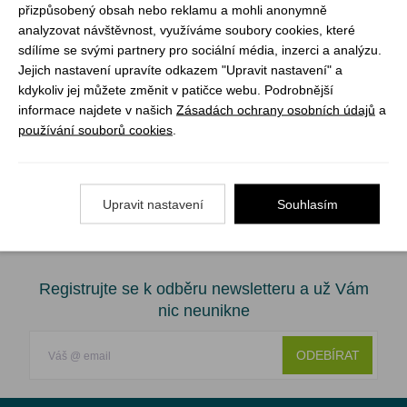
přizpůsobený obsah nebo reklamu a mohli anonymně
- Rozměr sbaleného přístřešku: 235 × 120 mm
analyzovat návštěvnost, využíváme soubory cookies, které
- Vodní sloupec (HH) 11 000 mm
sdílíme se svými partnery pro sociální média, inzerci a analýzu.
- Prodyšnost (MVTR): 15 000 g/m2/24h (vršek)
Jejich nastavení upravíte odkazem "Upravit nastavení" a
kdykoliv jej můžete změnit v patičce webu. Podrobnější
informace najdete v našich
Zásadách ochrany osobních údajů
a
Materiál:
používání souborů cookies
.
- Ripstop nylon s Polyuretanovým (PU) zátěrem
- Hrubost 70D
Upravit nastavení
Souhlasím
Registrujte se k odběru newsletteru a už Vám
nic neunikne
ODEBÍRAT