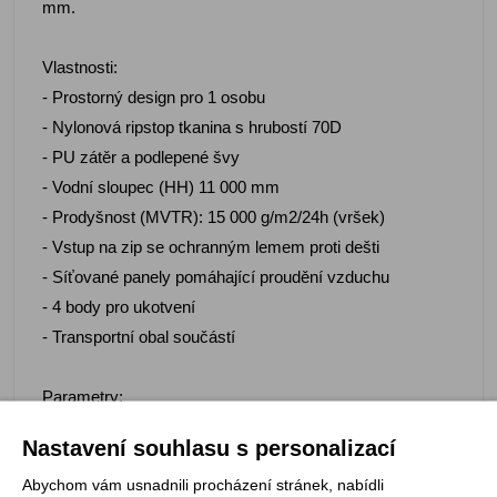
mm.
Vlastnosti:
- Prostorný design pro 1 osobu
- Nylonová ripstop tkanina s hrubostí 70D
- PU zátěr a podlepené švy
- Vodní sloupec (HH) 11 000 mm
- Prodyšnost (MVTR): 15 000 g/m2/24h (vršek)
- Vstup na zip se ochranným lemem proti dešti
- Síťované panely pomáhající proudění vzduchu
- 4 body pro ukotvení
- Transportní obal součástí
Parametry:
- Hmotnost: 555 g
Nastavení souhlasu s personalizací
- Rozměr rozbaleného přístřešku: 2500 × 620 - 950 mm
Abychom vám usnadnili procházení stránek, nabídli
(hlava-nohy)