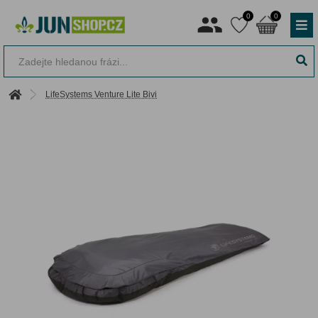
0
0
LifeSystems Venture Lite Bivi