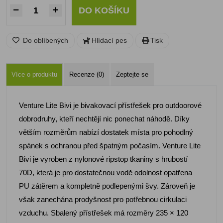
DO KOŠÍKU
Do oblíbených
Hlídací pes
Tisk
Více o produktu
Recenze (0)
Zeptejte se
Venture Lite Bivi je bivakovací přístřešek pro outdoorové
dobrodruhy, kteří nechtějí nic ponechat náhodě. Díky
větším rozměrům nabízí dostatek místa pro pohodlný
spánek s ochranou před špatným počasím. Venture Lite
Bivi je vyroben z nylonové ripstop tkaniny s hrubostí
70D, která je pro dostatečnou vodě odolnost opatřena
PU zátěrem a kompletně podlepenými švy. Zároveň je
však zanechána prodyšnost pro potřebnou cirkulaci
vzduchu. Sbalený přístřešek má rozměry 235 × 120