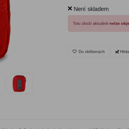
Není skladem
Toto zboží aktuálně
nelze obj
Do oblíbených
Hlíd