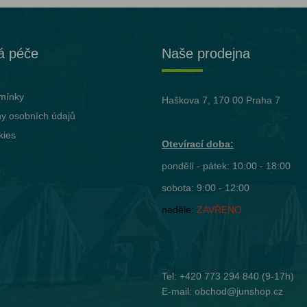
á péče
Naše prodejna
mínky
Haškova 7, 170 00 Praha 7
y osobních údajů
kies
Otevírací doba:
pondělí - pátek: 10:00 - 18:00
sobota: 9:00 - 12:00
neděle:
ZAVŘENO
Tel:
+420 773 294 840
(9-17h)
E-mail:
obchod@junshop.cz