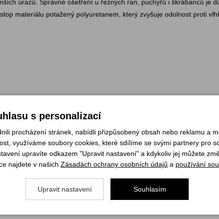
ších úrazů. Správné ošetření u řezných ran, puchýřů i škrábanců je důl
stop materiálu potažený polyuretanem, který zvyšuje odolnost proti vlh
hlasu s personalizací
li procházení stránek, nabídli přizpůsobený obsah nebo reklamu a 
st, využíváme soubory cookies, které sdílíme se svými partnery pro soc
stavení upravíte odkazem "Upravit nastavení" a kdykoliv jej můžete změ
ce najdete v našich
Zásadách ochrany osobních údajů
a
používání sou
Upravit nastavení
Souhlasím