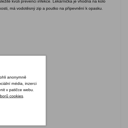
ežité kvůli prevenci infekce. Lékárnička je vhodná na kolo
kosti, má vodotěsný zip a poutko na připevnění k opasku.
mohli anonymně
iální média, inzerci
nit v patičce webu.
borů cookies
.