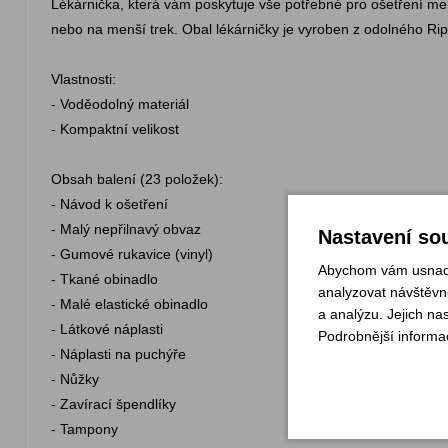
Lékárnička, která vám poskytuje vše potřebné pro ošetření men
nebo na menší trek. Obal lékárničky je vyroben z odolného Rip
Vlastnosti:
- Voděodolný materiál
- Kompaktní velikost
Obsah balení (23 položek):
- Návod k ošetření
- Malý nepřilnavý obvaz
Nastavení sou
- Gumové rukavice (vinyl)
Abychom vám usnadni
- Tkané obinadlo
analyzovat návštěvno
- Malé elastické obinadlo
a analýzu. Jejich na
- Látkové náplasti
Podrobnější informa
- Náplasti na puchýře
- Nůžky
- Zavírací špendlíky
- Tampony