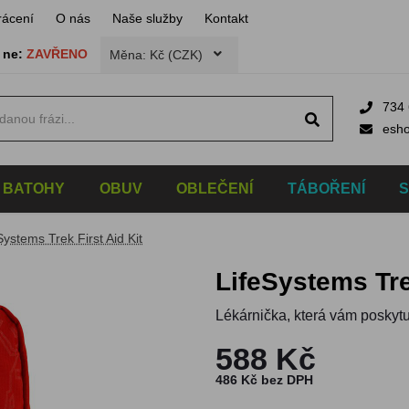
rácení
O nás
Naše služby
Kontakt
,
ne:
ZAVŘENO
Měna: Kč (CZK)
734 
esh
BATOHY
OBUV
OBLEČENÍ
TÁBOŘENÍ
Systems Trek First Aid Kit
LifeSystems Tre
Lékárnička, která vám poskytu
588 Kč
486 Kč bez DPH