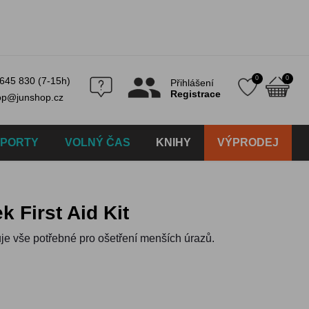
0
0
645 830 (7-15h)
Přihlášení
Registrace
op@junshop.cz
SPORTY
VOLNÝ ČAS
KNIHY
VÝPRODEJ
k First Aid Kit
je vše potřebné pro ošetření menších úrazů.