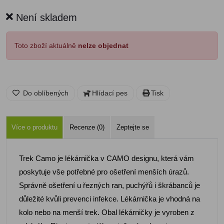
Není skladem
Toto zboží aktuálně
nelze objednat
Do oblíbených
Hlídací pes
Tisk
Více o produktu
Recenze (0)
Zeptejte se
Trek Camo je lékárnička v CAMO designu, která vám
poskytuje vše potřebné pro ošetření menších úrazů.
Správně ošetření u řezných ran, puchýřů i škrábanců je
důležité kvůli prevenci infekce. Lékárnička je vhodná na
kolo nebo na menší trek. Obal lékárničky je vyroben z