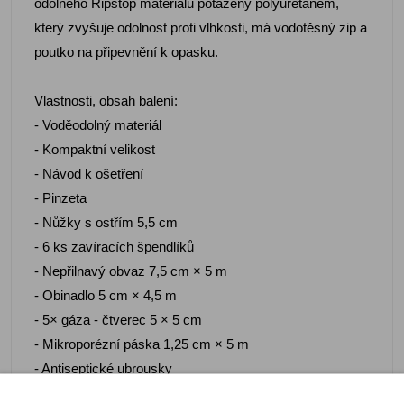
odolného Ripstop materiálu potažený polyuretanem,
který zvyšuje odolnost proti vlhkosti, má vodotěsný zip a
poutko na připevnění k opasku.
Vlastnosti, obsah balení:
- Voděodolný materiál
- Kompaktní velikost
- Návod k ošetření
- Pinzeta
- Nůžky s ostřím 5,5 cm
- 6 ks zavíracích špendlíků
- Nepřilnavý obvaz 7,5 cm × 5 m
- Obinadlo 5 cm × 4,5 m
- 5× gáza - čtverec 5 × 5 cm
- Mikroporézní páska 1,25 cm × 5 m
- Antiseptické ubrousky
- 2× nitrilové rukavice