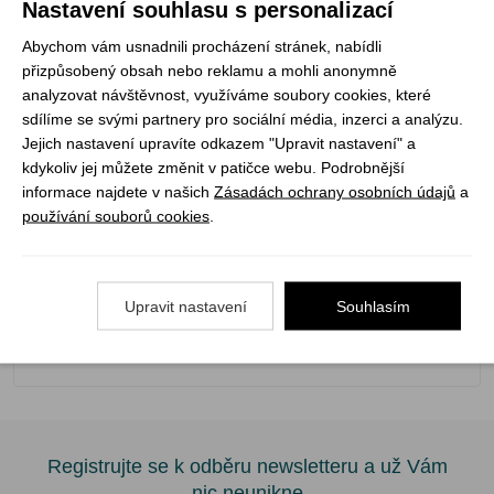
Nastavení souhlasu s personalizací
- Gel na popáleniny
Abychom vám usnadnili procházení stránek, nabídli
- Sterilní krycí čtverec 5 × 5 cm
přizpůsobený obsah nebo reklamu a mohli anonymně
- Sterilní krycí čtverec 10 × 10 cm
analyzovat návštěvnost, využíváme soubory cookies, které
- Látkové náplasti
sdílíme se svými partnery pro sociální média, inzerci a analýzu.
Jejich nastavení upravíte odkazem "Upravit nastavení" a
Parametry:
kdykoliv jej můžete změnit v patičce webu. Podrobnější
informace najdete v našich
Zásadách ochrany osobních údajů
a
- Hmotnost: 241 g
používání souborů cookies
.
- Rozměr: 140 x 110 x 50 mm
Materiál:
Upravit nastavení
Souhlasím
- Ripstop
- Polyuretan
Registrujte se k odběru newsletteru a už Vám
nic neunikne