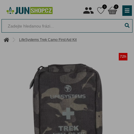
0
0
LifeSystems Trek Camo First Aid Kit
72h