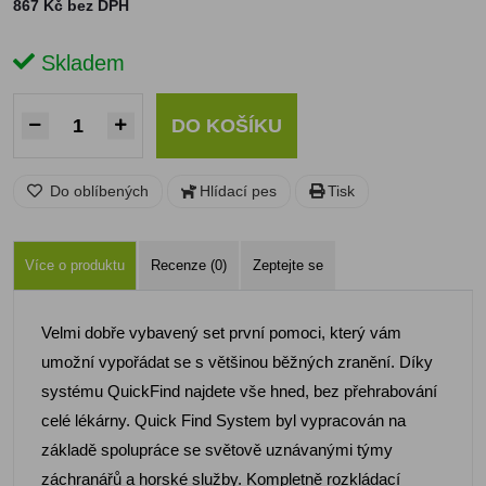
867 Kč bez DPH
Skladem
DO KOŠÍKU
Do oblíbených
Hlídací pes
Tisk
Více o produktu
Recenze (0)
Zeptejte se
Velmi dobře vybavený set první pomoci, který vám
umožní vypořádat se s většinou běžných zranění. Díky
systému QuickFind najdete vše hned, bez přehrabování
celé lékárny. Quick Find System byl vypracován na
základě spolupráce se světově uznávanými týmy
záchranářů a horské služby. Kompletně rozkládací