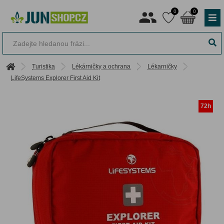
0
0
Turistika
Lékárničky a ochrana
Lékarničky
LifeSystems Explorer First Aid Kit
72h