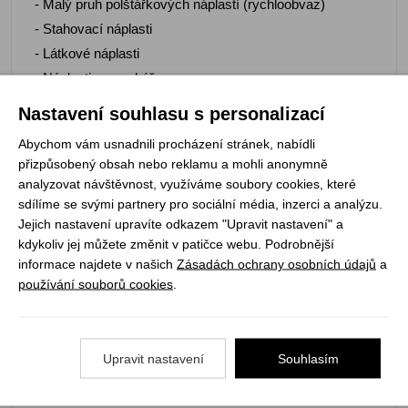
- Malý pruh polštářkových náplastí (rychloobvaz)
- Stahovací náplasti
- Látkové náplasti
- Náplasti na puchýře
- Středně velký obvaz
Nastavení souhlasu s personalizací
- Gel na popáleniny
Abychom vám usnadnili procházení stránek, nabídli
- Trojcípý šátek
přizpůsobený obsah nebo reklamu a mohli anonymně
- Nůžky
analyzovat návštěvnost, využíváme soubory cookies, které
- Zavírací špendlíky
sdílíme se svými partnery pro sociální média, inzerci a analýzu.
Jejich nastavení upravíte odkazem "Upravit nastavení" a
- Tampony
kdykoliv jej můžete změnit v patičce webu. Podrobnější
- Antiseptické ubrousky
informace najdete v našich
Zásadách ochrany osobních údajů
a
- Teploměr
používání souborů cookies
.
- Pinzeta
Parametry:
Upravit nastavení
Souhlasím
- Hmotnost: 395g
- Rozměr: 170x130x60mm