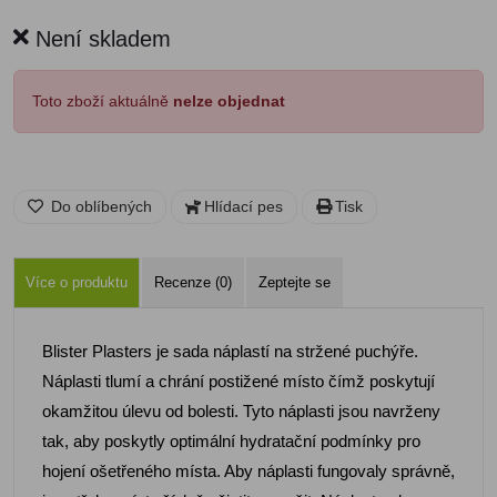
Není skladem
Toto zboží aktuálně
nelze objednat
Do oblíbených
Hlídací pes
Tisk
Více o produktu
Recenze (0)
Zeptejte se
Blister Plasters je sada náplastí na stržené puchýře.
Náplasti tlumí a chrání postižené místo čímž poskytují
okamžitou úlevu od bolesti. Tyto náplasti jsou navrženy
tak, aby poskytly optimální hydratační podmínky pro
hojení ošetřeného místa. Aby náplasti fungovaly správně,