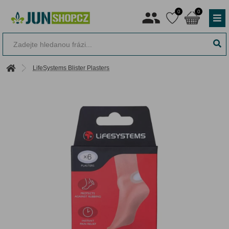
0
0
LifeSystems Blister Plasters