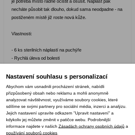
je potřeba místo řádně očistit a osušit. Náplast pak
necháte působit tak dlouho, dokud sama neodpadne - na
postiženém místě již roste nová kůže.
Vlastnosti:
- 6 ks sterilních náplastí na puchýře
- Rychlá úleva od bolesti
- Hydratace postiženého místa
- Pevně drží na svém místě
Nastavení souhlasu s personalizací
Abychom vám usnadnili procházení stránek, nabídli
Parametry:
přizpůsobený obsah nebo reklamu a mohli anonymně
- hmotnost: 2 g
analyzovat návštěvnost, využíváme soubory cookies, které
sdílíme se svými partnery pro sociální média, inzerci a analýzu.
- rozměr: 69 x 44 mm
Jejich nastavení upravíte odkazem "Upravit nastavení" a
kdykoliv jej můžete změnit v patičce webu. Podrobnější
informace najdete v našich
Zásadách ochrany osobních údajů
a
používání souborů cookies
.