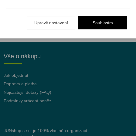
Registrujte se k odběru newsletteru a už Vám
nic neunikne
Upravit nastavení
Souhlasím
ODEBÍRAT
Vše o nákupu
Jak objednat
Doprava a platba
Nejčastější dotazy (FAQ)
Podmínky vrácení peněz
JUNshop s.r.o.
je 100% vlastněn organizací