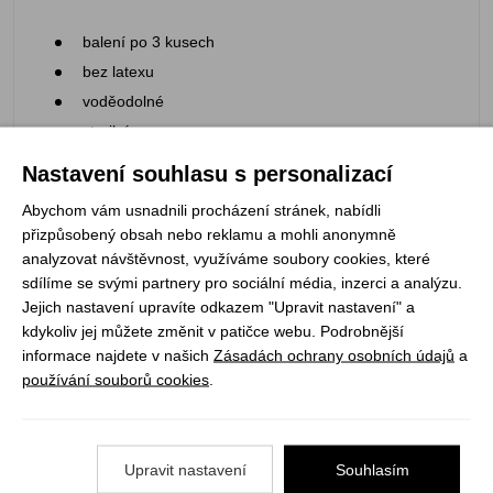
balení po 3 kusech
bez latexu
voděodolné
sterilní
Nastavení souhlasu s personalizací
Hmotnost: 5 g
Abychom vám usnadnili procházení stránek, nabídli
přizpůsobený obsah nebo reklamu a mohli anonymně
analyzovat návštěvnost, využíváme soubory cookies, které
sdílíme se svými partnery pro sociální média, inzerci a analýzu.
Registrujte se k odběru newsletteru a už Vám
Jejich nastavení upravíte odkazem "Upravit nastavení" a
nic neunikne
kdykoliv jej můžete změnit v patičce webu. Podrobnější
informace najdete v našich
Zásadách ochrany osobních údajů
a
používání souborů cookies
.
ODEBÍRAT
Upravit nastavení
Souhlasím
Vše o nákupu