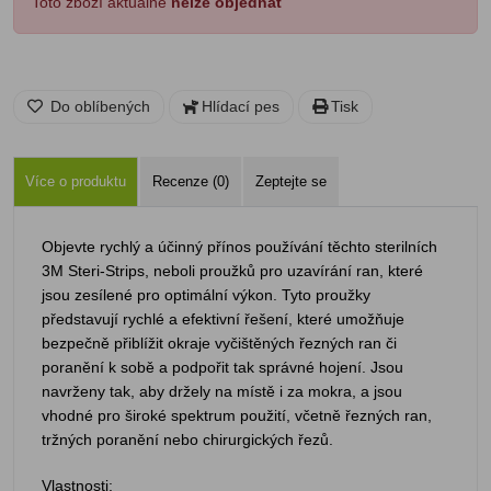
Toto zboží aktuálně
nelze objednat
Do oblíbených
Hlídací pes
Tisk
Více o produktu
Recenze (0)
Zeptejte se
Objevte rychlý a účinný přínos používání těchto sterilních
3M Steri-Strips, neboli proužků pro uzavírání ran, které
jsou zesílené pro optimální výkon. Tyto proužky
představují rychlé a efektivní řešení, které umožňuje
bezpečně přiblížit okraje vyčištěných řezných ran či
poranění k sobě a podpořit tak správné hojení. Jsou
navrženy tak, aby držely na místě i za mokra, a jsou
vhodné pro široké spektrum použití, včetně řezných ran,
tržných poranění nebo chirurgických řezů.
Vlastnosti: