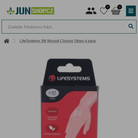
0
0
LifeSystems 3M Wound Closure Strips 4 pack