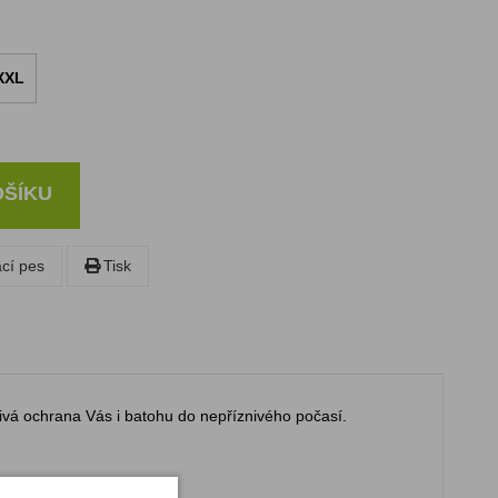
XXL
OŠÍKU
ací pes
Tisk
ivá ochrana Vás i batohu do nepříznivého počasí.