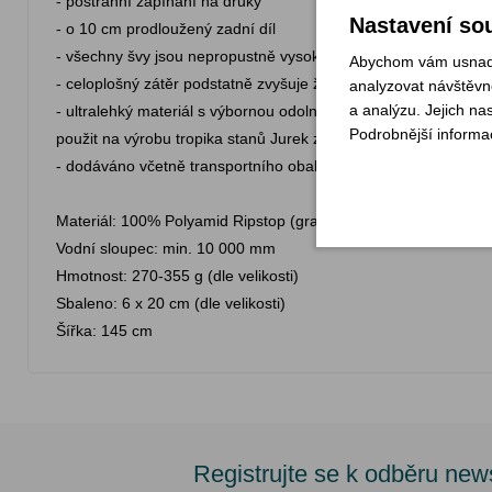
- postranní zapínaní na druky
Nastavení sou
- o 10 cm prodloužený zadní díl
- všechny švy jsou nepropustně vysokoteplotně zalepeny PU 
Abychom vám usnadni
- celoplošný zátěr podstatně zvyšuje životnost a užitnou hodnot
analyzovat návštěvno
a analýzu. Jejich na
- ultralehký materiál s výbornou odolností vůči UV záření, rozm
Podrobnější informa
použit na výrobu tropika stanů Jurek z řady Extreme Lite), opro
- dodáváno včetně transportního obalu
Materiál: 100% Polyamid Ripstop (gramáž 46 g/m2) + speciální
Vodní sloupec: min. 10 000 mm
Hmotnost: 270-355 g (dle velikosti)
Sbaleno: 6 x 20 cm (dle velikosti)
Šířka: 145 cm
Registrujte se k odběru new