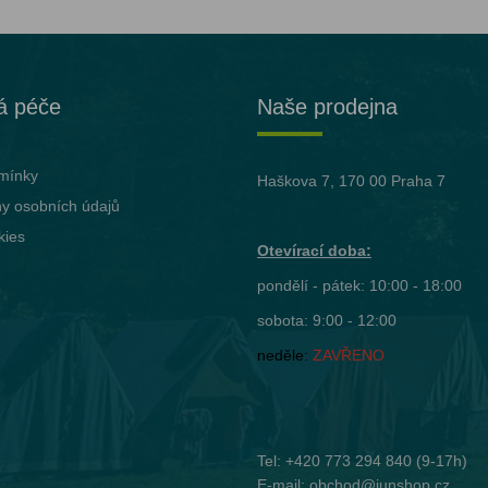
á péče
Naše prodejna
mínky
Haškova 7, 170 00 Praha 7
y osobních údajů
kies
Otevírací doba:
pondělí - pátek: 10:00 - 18:00
sobota: 9:00 - 12:00
neděle:
ZAVŘENO
Tel:
+420 773 294 840
(9-17h)
E-mail:
obchod@junshop.cz