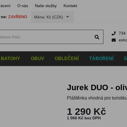
rácení
O nás
Naše služby
Kontakt
,
ne:
ZAVŘENO
Měna: Kč (CZK)
734 
esh
BATOHY
OBUV
OBLEČENÍ
TÁBOŘENÍ
M
Jurek DUO - ol
Pláštěnka vhodná pro turistik
1 290 Kč
1 066 Kč bez DPH