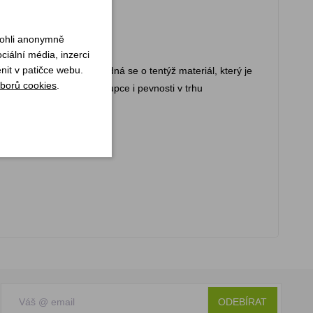
mohli anonymně
iální média, inzerci
nit v patičce webu.
pro zvýšení pevnosti (jedná se o tentýž materiál, který je
borů cookies
.
tejné hodnoty vodního sloupce i pevnosti v trhu
ODEBÍRAT