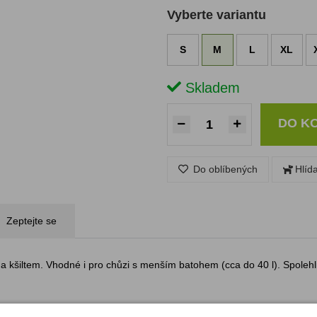
Vyberte variantu
S
M
L
XL
Skladem
DO K
Do oblíbených
Hlíd
Zeptejte se
a kšiltem. Vhodné i pro chůzi s menším batohem (cca do 40 l). Spolehl