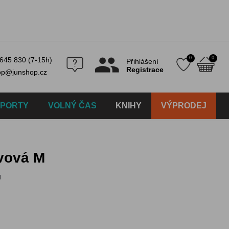
0
0
645 830 (7-15h)
Přihlášení
Registrace
op@junshop.cz
SPORTY
VOLNÝ ČAS
KNIHY
VÝPRODEJ
ivová M
u