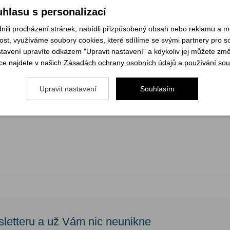
hlasu s personalizací
páskou
li procházení stránek, nabídli přizpůsobený obsah nebo reklamu a 
u textilu
st, využíváme soubory cookies, které sdílíme se svými partnery pro soc
stavení upravíte odkazem "Upravit nastavení" a kdykoliv jej můžete změ
ěrovou stálostí, minimální roztažností vlivem vlhka, s vetkanou mřížkou 
ce najdete v našich
Zásadách ochrany osobních údajů
a
používání sou
ti klasické verzi Jurek Duo nabízí příznivější hmotnost při zachování s
Upravit nastavení
Souhlasím
 japonský polyuretanový a silikonový zátěr
sletteru a už Vám nic neunikne