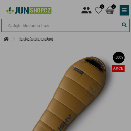
0
0
Husky Junior mustard
-30%
AKCE