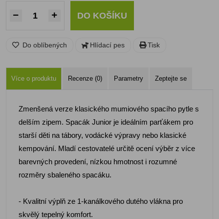
DO KOŠÍKU
Do oblíbených
Hlídací pes
Tisk
Více o produktu
Recenze (0)
Parametry
Zeptejte se
Zmenšená verze klasického mumiového spacího pytle s
delším zipem. Spacák Junior je ideálním parťákem pro
starší děti na tábory, vodácké výpravy nebo klasické
kempování. Mladí cestovatelé určitě ocení výběr z více
barevných provedení, nízkou hmotnost i rozumné
rozměry sbaleného spacáku.
- Kvalitní výplň ze 1-kanálkového dutého vlákna pro
skvělý tepelný komfort.