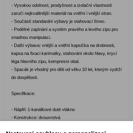
- Vysokou odolnost, prodyšnost a izolační vlastnosti
zaručí nejkvalitnější materiál na vnitřní i vnější stran.
- Součástí standardní výbavy je stahovací límec.
- Podélné zapínání a systém pravého a levého zipu pro
snadnou manipulaci.
- Další výbava: vnější a vnitřní kapsička na drobnosti,
kapsa na fixaci karimatky, stahování okolo hlavy, krycí
léga hlavního zipu, kompresní obal.
- Spacák je vhodný pro děti od věku 10 let, kterým vydrží
do dospělosti.
Specifikace:
- Náplň: 1-kanálkové duté vlákno
- Konstrukce: dvouvrstvá
- Vnitřní materiál: 100% Polyester