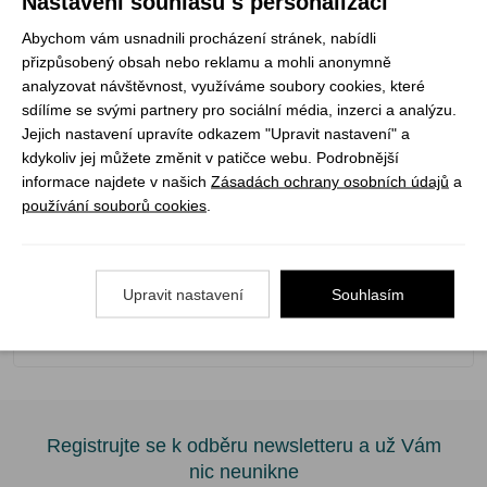
Nastavení souhlasu s personalizací
- Vnější materiál: 210T Polyester Hexagonal Ripstop
- Příslušenství: kompresní obal
Abychom vám usnadnili procházení stránek, nabídli
- Hmotnost: 1200 g
přizpůsobený obsah nebo reklamu a mohli anonymně
analyzovat návštěvnost, využíváme soubory cookies, které
- Doporučená maximální výška dítěte: 165 cm
sdílíme se svými partnery pro sociální média, inzerci a analýzu.
- Rozměr sbalený: 35 x 20 cm
Jejich nastavení upravíte odkazem "Upravit nastavení" a
- Rozměr: 80 x 190 cm
kdykoliv jej můžete změnit v patičce webu. Podrobnější
informace najdete v našich
Zásadách ochrany osobních údajů
a
používání souborů cookies
.
Teplotní určení:
- comfort: 5°C
Upravit nastavení
Souhlasím
- limit: 0°C
- extreme: -10°C
Registrujte se k odběru newsletteru a už Vám
nic neunikne