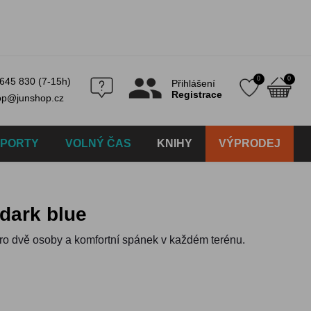
0
0
645 830 (7-15h)
Přihlášení
Registrace
op@junshop.cz
SPORTY
VOLNÝ ČAS
KNIHY
VÝPRODEJ
 dark blue
ro dvě osoby a komfortní spánek v každém terénu.