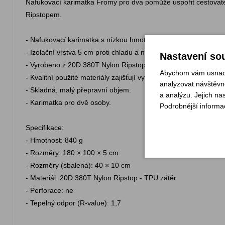
Nafukovací karimatka Fromy pro dva pomůže uspořit cestovate
Ripstopem.
- Nafukovací karimatka s nízkou hmotností.
- Izolační vrstva 5 cm proti chladu a nerovnostem terénu.
Nastavení sou
- Vyrobeno z 20D 380T Nylon Ripstop - TPU zátěr.
Abychom vám usnadni
- Kvalitní použité materiály zajišťují vysokou odolnost a použit
analyzovat návštěvno
- Skladná, malý přepravní objem.
a analýzu. Jejich na
- Karimatka pro dvě osoby.
Podrobnější informa
Specifikace:
- Hmotnost: 840 g
- Rozměry: 180 × 100 × 5 cm
- Rozměry (sbalená): 40 × 10 cm
- Materiál: 20D 380T Nylon Ripstop - TPU zátěr
- Perforace: ne
- Tepelný odpor (R-value): 1,7