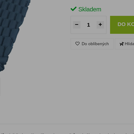
Skladem
DO K
Do oblíbených
Hlíd