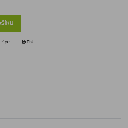
OŠÍKU
ací pes
Tisk