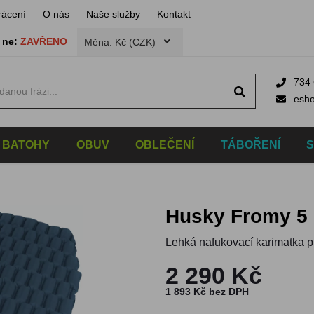
rácení
O nás
Naše služby
Kontakt
,
ne:
ZAVŘENO
Měna: Kč (CZK)
734 
esh
BATOHY
OBUV
OBLEČENÍ
TÁBOŘENÍ
Husky Fromy 5
Lehká nafukovací karimatka p
2 290 Kč
1 893 Kč bez DPH