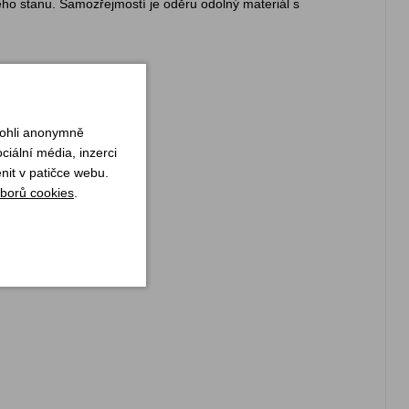
o stanu. Samozřejmostí je oděru odolný materiál s
mohli anonymně
iální média, inzerci
nit v patičce webu.
borů cookies
.