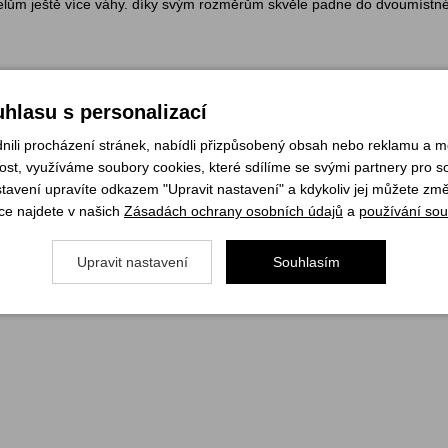
lům ještě více váhy. díky svým rozměrům skvěle padne do dvoumístnéh
hlasu s personalizací
li procházení stránek, nabídli přizpůsobený obsah nebo reklamu a 
elnost v různých terénech.
st, využíváme soubory cookies, které sdílíme se svými partnery pro soc
stavení upravíte odkazem "Upravit nastavení" a kdykoliv jej můžete změ
ce najdete v našich
Zásadách ochrany osobních údajů
a
používání sou
Upravit nastavení
Souhlasím