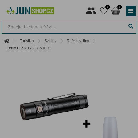
0
0
Turistika
Svítilny
Ruční svítilny
Fenix E35R + AOD-S V2.0