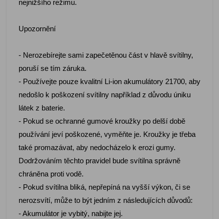
nejnižšího režimu.
Upozornění
- Nerozebírejte sami zapečetěnou část v hlavě svítilny,
poruší se tím záruka.
- Používejte pouze kvalitní Li-ion akumulátory 21700, aby
nedošlo k poškození svítilny například z důvodu úniku
látek z baterie.
- Pokud se ochranné gumové kroužky po delší době
používání jeví poškozené, vyměňte je. Kroužky je třeba
také promazávat, aby nedocházelo k erozi gumy.
Dodržováním těchto pravidel bude svítilna správně
chráněna proti vodě.
- Pokud svítilna bliká, nepřepíná na vyšší výkon, či se
nerozsvítí, může to být jedním z následujících důvodů:
- Akumulátor je vybitý, nabijte jej.