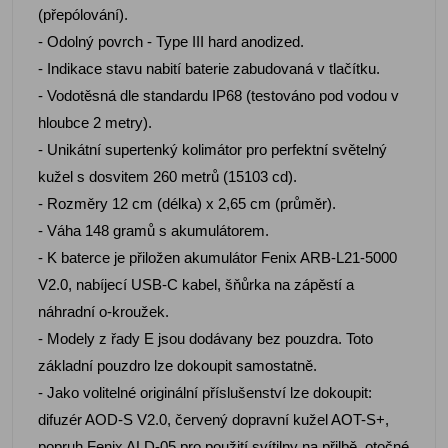
(přepólování).
- Odolný povrch - Type III hard anodized.
- Indikace stavu nabití baterie zabudovaná v tlačítku.
- Vodotěsná dle standardu IP68 (testováno pod vodou v
hloubce 2 metry).
- Unikátní supertenký kolimátor pro perfektní světelný
kužel s dosvitem 260 metrů (15103 cd).
- Rozměry 12 cm (délka) x 2,65 cm (průměr).
- Váha 148 gramů s akumulátorem.
- K baterce je přiložen akumulátor Fenix ARB-L21-5000
V2.0, nabíjecí USB-C kabel, šňůrka na zápěstí a
náhradní o-kroužek.
- Modely z řady E jsou dodávany bez pouzdra. Toto
základní pouzdro lze dokoupit samostatně.
- Jako volitelné originální příslušenství lze dokoupit:
difuzér AOD-S V2.0, červený dopravní kužel AOT-S+,
popruh Fenix ALD-05 pro použití svítilny na přilbě, otočné