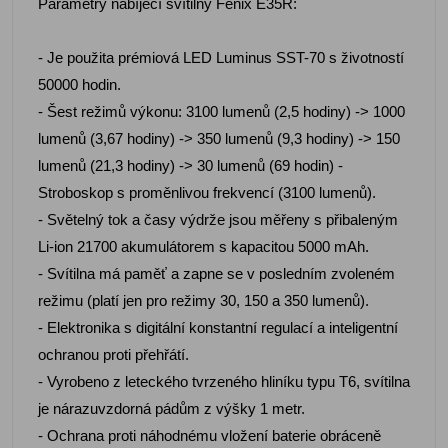
Parametry nabíjecí svítilny Fenix E35R:
- Je použita prémiová LED Luminus SST-70 s životností
50000 hodin.
- Šest režimů výkonu: 3100 lumenů (2,5 hodiny) -> 1000
lumenů (3,67 hodiny) -> 350 lumenů (9,3 hodiny) -> 150
lumenů (21,3 hodiny) -> 30 lumenů (69 hodin) -
Stroboskop s proměnlivou frekvencí (3100 lumenů).
- Světelný tok a časy výdrže jsou měřeny s přibaleným
Li-ion 21700 akumulátorem s kapacitou 5000 mAh.
- Svítilna má paměť a zapne se v posledním zvoleném
režimu (platí jen pro režimy 30, 150 a 350 lumenů).
- Elektronika s digitální konstantní regulací a inteligentní
ochranou proti přehřátí.
- Vyrobeno z leteckého tvrzeného hliníku typu T6, svítilna
je nárazuvzdorná pádům z výšky 1 metr.
- Ochrana proti náhodnému vložení baterie obráceně