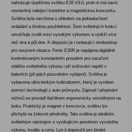
nahrazuje úspěšnou svítilnu E35 V3.0, proti ní má navíc
vestavěný nabíjecí konektor a magnetickou koncovku.
Svítilna byla navržena s ohledem na jednoduchost
ovládání a širokou použitelnost. Šest světelných funkcí
umožňuje zvolit mezi vysokým výkonem a výdrží více
než dva a půl dne. K dispozici je i oslepující stroboskop
pro nouzové situace. Fenix E35R je napájena digitálně
kontrolovaným konstantním proudem pro zaručení
stálého světelného výkonu i při snižování napětí v
bateriích (při jejich pozvolném vybíjení). Svítilna je
vybavena ultra-tenkým kolimátorem, který je vyroben
pomocí technologií z auto průmyslu. Zapnutí i přepínání
režimů se provádí tlačítkem ergonomicky umístěnými na
boku. Praktický je magnet v koncovce, svítilnu lze
přichytit na železné předměty. Tato svítilna je ideálním
světelným nástrojem s vynikajícím poměrem vysokého
výkonu, kvality a ceny. Lze ji doporučit pro široké