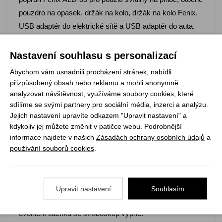
pouzdro na opasek, držák na kolo, držák na kolo Fenix,
USB adaptér do elektrické sítě a USB adaptér do auta.
- Se svítilnou je kompatibilní i držák na kolo LockBlocks,
držák na cyklistickou přilbu BikeBlock.
Nastavení souhlasu s personalizací
Abychom vám usnadnili procházení stránek, nabídli
Použití pracovní svítilny Fenix E35R:
přizpůsobený obsah nebo reklamu a mohli anonymně
analyzovat návštěvnost, využíváme soubory cookies, které
sdílíme se svými partnery pro sociální média, inzerci a analýzu.
Z výroby může být uvnitř svítilny na akumulátoru izolační
Jejich nastavení upravíte odkazem "Upravit nastavení" a
krytka. Před prvním použitím ji z akumulátoru odstraňte.
kdykoliv jej můžete změnit v patičce webu. Podrobnější
Pro zapnutí či vypnutí podržte boční tlačítko zhruba 0,5
informace najdete v našich
Zásadách ochrany osobních údajů
a
vteřiny, svítilna se vždy zapne do posledního zvoleného
používání souborů cookies
.
režimu s vyjímkou dvou nejvyšších (turbo a high).
Režimy výkonu můžete kdykoliv během provozu
přepínat stisknutím bočního tlačítka. Stroboskop lze
Upravit nastavení
Souhlasím
aktivovat podržením tlačítka po dobu 1,2 vteřiny. Po
uvolnění tlačítka se stroboskop vypne.