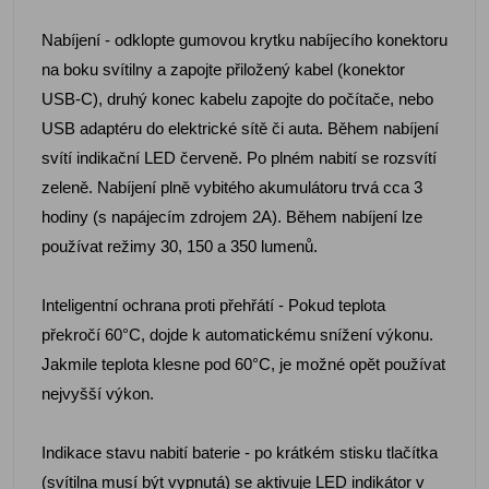
Nabíjení - odklopte gumovou krytku nabíjecího konektoru
na boku svítilny a zapojte přiložený kabel (konektor
USB-C), druhý konec kabelu zapojte do počítače, nebo
USB adaptéru do elektrické sítě či auta. Během nabíjení
svítí indikační LED červeně. Po plném nabití se rozsvítí
zeleně. Nabíjení plně vybitého akumulátoru trvá cca 3
hodiny (s napájecím zdrojem 2A). Během nabíjení lze
používat režimy 30, 150 a 350 lumenů.
Inteligentní ochrana proti přehřátí - Pokud teplota
překročí 60°C, dojde k automatickému snížení výkonu.
Jakmile teplota klesne pod 60°C, je možné opět používat
nejvyšší výkon.
Indikace stavu nabití baterie - po krátkém stisku tlačítka
(svítilna musí být vypnutá) se aktivuje LED indikátor v