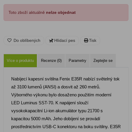
Toto zboží aktuálně
nelze objednat
Do oblíbených
Hlídací pes
Tisk
Více o produktu
Recenze (0)
Parametry
Zeptejte se
Nabíjecí kapesní svítilna Fenix E35R nabízí světelný tok
až 3100 lumenů (ANSI) a dosvit až 260 metrů.
Výborného výkonu bylo dosaženo použitím moderní
LED Luminus SST-70. K napájení slouží
vysokokapacitní Li-ion akumulátor typu 21700 s
kapacitou 5000 mAh. Jeho dobíjení se provádí
prostřednictvím USB-C konektoru na boku svítilny. E35R