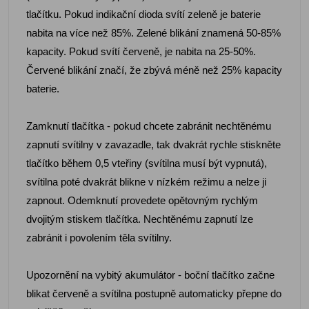
tlačítku. Pokud indikační dioda svítí zeleně je baterie
nabita na více než 85%. Zelené blikání znamená 50-85%
kapacity. Pokud svítí červeně, je nabita na 25-50%.
Červené blikání značí, že zbývá méně než 25% kapacity
baterie.
Zamknutí tlačítka - pokud chcete zabránit nechtěnému
zapnutí svítilny v zavazadle, tak dvakrát rychle stiskněte
tlačítko během 0,5 vteřiny (svítilna musí být vypnutá),
svítilna poté dvakrát blikne v nízkém režimu a nelze ji
zapnout. Odemknutí provedete opětovným rychlým
dvojitým stiskem tlačítka. Nechtěnému zapnutí lze
zabránit i povolením těla svítilny.
Upozornění na vybitý akumulátor - boční tlačítko začne
blikat červeně a svítilna postupně automaticky přepne do