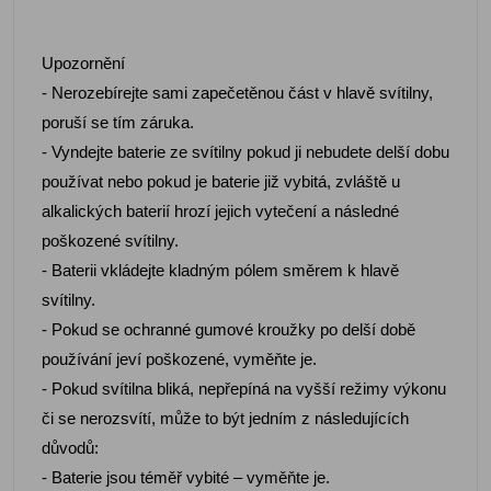
Upozornění
- Nerozebírejte sami zapečetěnou část v hlavě svítilny,
poruší se tím záruka.
- Vyndejte baterie ze svítilny pokud ji nebudete delší dobu
používat nebo pokud je baterie již vybitá, zvláště u
alkalických baterií hrozí jejich vytečení a následné
poškozené svítilny.
- Baterii vkládejte kladným pólem směrem k hlavě
svítilny.
- Pokud se ochranné gumové kroužky po delší době
používání jeví poškozené, vyměňte je.
- Pokud svítilna bliká, nepřepíná na vyšší režimy výkonu
či se nerozsvítí, může to být jedním z následujících
důvodů:
- Baterie jsou téměř vybité – vyměňte je.