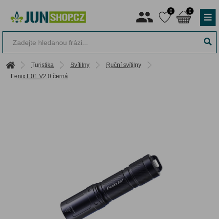
0
0
Turistika
Svítilny
Ruční svítilny
Fenix E01 V2.0 černá