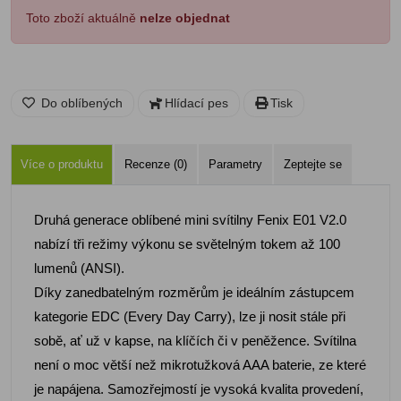
Toto zboží aktuálně
nelze objednat
Do oblíbených
Hlídací pes
Tisk
Více o produktu
Recenze (0)
Parametry
Zeptejte se
Druhá generace oblíbené mini svítilny Fenix E01 V2.0
nabízí tři režimy výkonu se světelným tokem až 100
lumenů (ANSI).
Díky zanedbatelným rozměrům je ideálním zástupcem
kategorie EDC (Every Day Carry), lze ji nosit stále při
sobě, ať už v kapse, na klíčích či v peněžence. Svítilna
není o moc větší než mikrotužková AAA baterie, ze které
je napájena. Samozřejmostí je vysoká kvalita provedení,