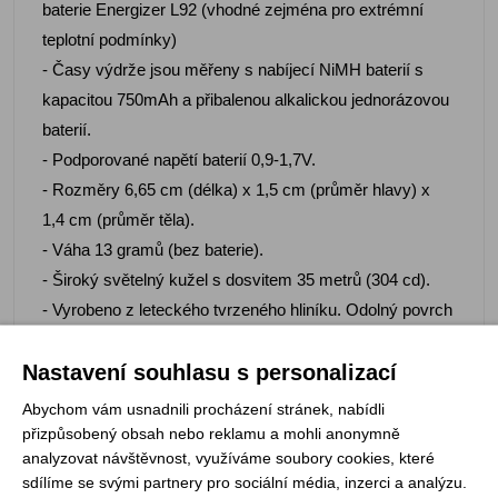
baterie Energizer L92 (vhodné zejména pro extrémní
teplotní podmínky)
- Časy výdrže jsou měřeny s nabíjecí NiMH baterií s
kapacitou 750mAh a přibalenou alkalickou jednorázovou
baterií.
- Podporované napětí baterií 0,9-1,7V.
- Rozměry 6,65 cm (délka) x 1,5 cm (průměr hlavy) x
1,4 cm (průměr těla).
- Váha 13 gramů (bez baterie).
- Široký světelný kužel s dosvitem 35 metrů (304 cd).
- Vyrobeno z leteckého tvrzeného hliníku. Odolný povrch
- Type III hard anodized.
Nastavení souhlasu s personalizací
- Nárazuvzdorná pádům z výšky 1 metr.
- Vodotěsná a prachotěsná dle standardu IP68
Abychom vám usnadnili procházení stránek, nabídli
(testováno pod vodou v hloubce 2 metry).
přizpůsobený obsah nebo reklamu a mohli anonymně
analyzovat návštěvnost, využíváme soubory cookies, které
- Spolehlivý otočný vypínač.
sdílíme se svými partnery pro sociální média, inzerci a analýzu.
- Součástí balení je kovový kroužek pro zavěšení na