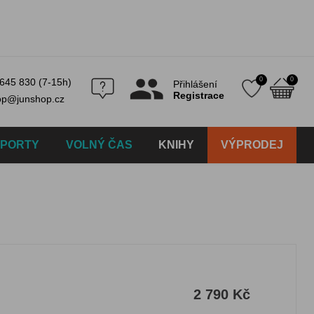
0
0
645 830 (7-15h)
Přihlášení
Registrace
op@junshop.cz
SPORTY
VOLNÝ ČAS
KNIHY
VÝPRODEJ
2 790 Kč