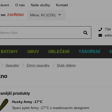
rácení
O nás
Naše služby
Kontakt
,
ne:
ZAVŘENO
Měna: Kč (CZK)
734 
esh
BATOHY
OBUV
OBLEČENÍ
TÁBOŘENÍ
Spacáky
Zimní spacáky
Duté vlákno
kno
anější produkty
Husky Army -17°C
Spací pytel Army -17°C s maskovacím designem