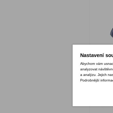
Sklade
Nastavení sou
Abychom vám usnadni
analyzovat návštěvno
a analýzu. Jejich na
Podrobnější informa