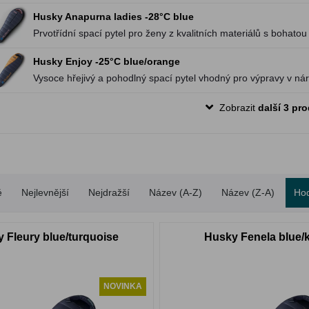
Husky Anapurna ladies -28°C blue
Prvotřídní spací pytel pro ženy z kvalitních materiálů s bohat
expedice
Husky Enjoy -25°C blue/orange
Vysoce hřejivý a pohodlný spací pytel vhodný pro výpravy v n
Zobrazit
další 3 pr
é
Nejlevnější
Nejdražší
Název (A-Z)
Název (Z-A)
Ho
 Fleury blue/turquoise
Husky Fenela blue/
NOVINKA