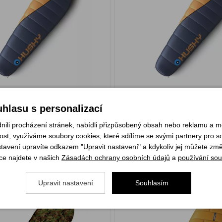
4 090 Kč
m
Skladem
hlasu s personalizací
KOUPIT
KOU
li procházení stránek, nabídli přizpůsobený obsah nebo reklamu a 
st, využíváme soubory cookies, které sdílíme se svými partnery pro soc
stavení upravíte odkazem "Upravit nastavení" a kdykoliv jej můžete změ
Husky Army -17°C
Husky Proud blue/m
ce najdete v našich
Zásadách ochrany osobních údajů
a
používání sou
Upravit nastavení
Souhlasím