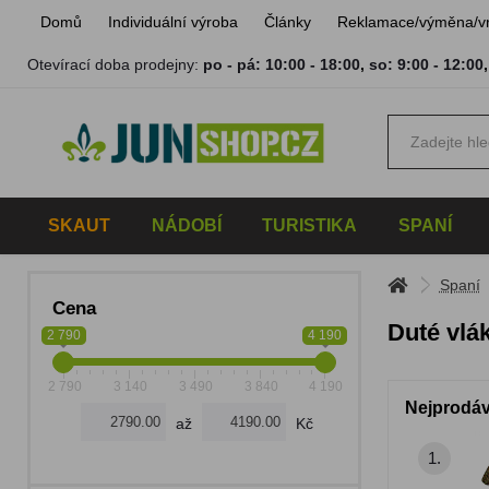
Domů
Individuální výroba
Články
Reklamace/výměna/v
Otevírací doba prodejny:
po - pá: 10:00 - 18:00
,
so: 9:00 - 12:00
SKAUT
NÁDOBÍ
TURISTIKA
SPANÍ
Spaní
Cena
Duté vlá
2 790
4 190
2 790
3 140
3 490
3 840
4 190
Nejprodáv
až
Kč
1.