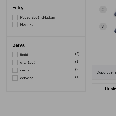
Filtry
2.
Pouze zboží skladem
Novinka
3.
Barva
(2)
šedá
(1)
oranžová
(2)
černá
Doporučen
(1)
červená
Husky