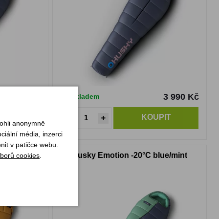
4 090 Kč
3 990 Kč
Skladem
PIT
KOUPIT
mohli anonymně
iální média, inzerci
nit v patičce webu.
ustard
Husky Emotion -20°C blue/mint
borů cookies
.