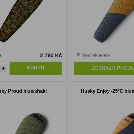
2 790 Kč
m
Není skladem
KOUPIT
ZOBRAZIT PROD
ky Proud blue/khaki
Husky Enjoy -25°C blu