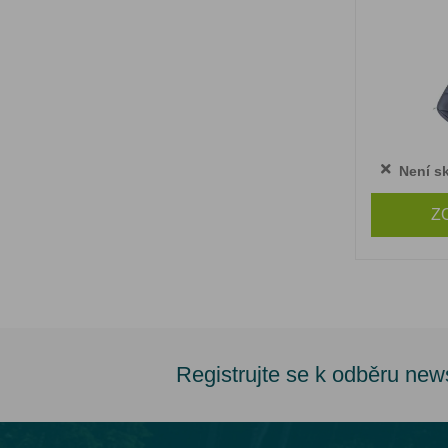
Není s
Z
Registrujte se k odběru new