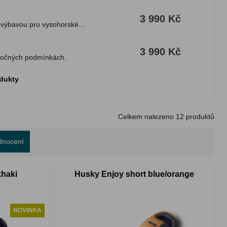
3 990 Kč
ou výbavou pro vysohorské
3 990 Kč
áročných podmínkách.
odukty
Celkem nalezeno
12
produktů
dnocení
khaki
Husky Enjoy short blue/orange
NOVINKA