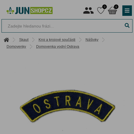
0
0
Skaut
Kroj a krojové součásti
Nášivky
Domovenky
Domovenka vodní Ostrava