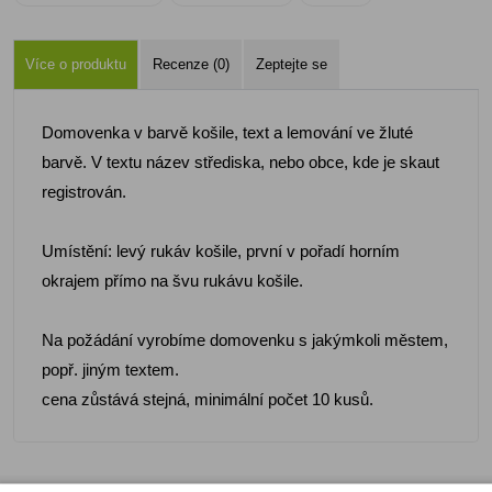
Více o produktu
Recenze (0)
Zeptejte se
Domovenka v barvě košile, text a lemování ve žluté
barvě. V textu název střediska, nebo obce, kde je skaut
registrován.
Umístění: levý rukáv košile, první v pořadí horním
okrajem přímo na švu rukávu košile.
Na požádání vyrobíme domovenku s jakýmkoli městem,
popř. jiným textem.
cena zůstává stejná, minimální počet 10 kusů.