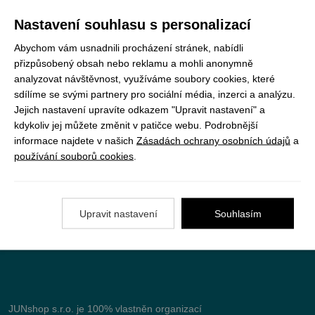
Registrujte se k odběru newsletteru a už Vám
Nastavení souhlasu s personalizací
nic neunikne
Abychom vám usnadnili procházení stránek, nabídli
přizpůsobený obsah nebo reklamu a mohli anonymně
ODEBÍRAT
analyzovat návštěvnost, využíváme soubory cookies, které
sdílíme se svými partnery pro sociální média, inzerci a analýzu.
Jejich nastavení upravíte odkazem "Upravit nastavení" a
kdykoliv jej můžete změnit v patičce webu. Podrobnější
Vše o nákupu
informace najdete v našich
Zásadách ochrany osobních údajů
a
používání souborů cookies
.
Jak objednat
Doprava a platba
Upravit nastavení
Souhlasím
Nejčastější dotazy (FAQ)
Podmínky vrácení peněz
JUNshop s.r.o.
je 100% vlastněn organizací