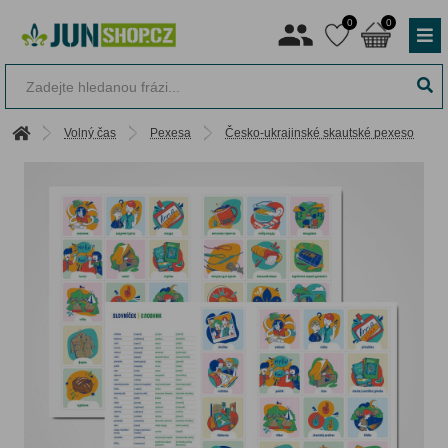
0
0
Volný čas
Pexesa
Česko-ukrajinské skautské pexeso