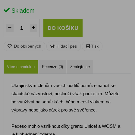
Skladem
DO KOŠÍKU
Do oblíbených
Hlídací pes
Tisk
Více o produktu
Recenze (0)
Zeptejte se
Ukrajinským členům vašich oddílů pomůže naučit se
skautské názvosloví, neslouží však pouze jim. Můžete
ho využívat na schůzkách, během cest vlakem na
výpravy nebo jako dárek pro své svěřence.
Pexeso mohlo vzniknout díky grantu Unicef a WOSM a
je k objednání zdarma.