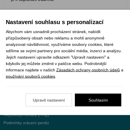
Nastavení souhlasu s personalizací
Registrujte se k odběru newsletteru a už Vám
Abychom vám usnadnili procházení stránek, nabídli
přizpůsobený obsah nebo reklamu a mohli anonymně
nic neunikne
analyzovat návštěvnost, využíváme soubory cookies, které
sdílíme se svými partnery pro sociální média, inzerci a analýzu.
ODEBÍRAT
Jejich nastavení upravíte odkazem "Upravit nastavení" a
kdykoliv jej můžete změnit v patičce webu. Podrobnější
informace najdete v našich
Zásadách ochrany osobních údajů
a
používání souborů cookies
.
Vše o nákupu
Jak objednat
Upravit nastavení
Souhlasím
Doprava a platba
Nejčastější dotazy (FAQ)
Podmínky vrácení peněz