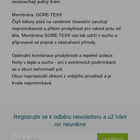
nezanechají jediný šrám.
Membrána: GORE-TEX®
Čtyři biliony pórů na centimetr čtvereční zaručují
nepromokavost a přitom prodyšnost pro odvod potu od
těla. Membrána GORE-TEX® vás tak udrží v suchu a
připravené se poprat s nástrahami přírody.
Optimální kombinace prodyšnosti a tepelné izolace.
Nohy v teple a suchu - ani v extrémních podmínkách
se v obuvi nehromadí pot.
Obuv nepropouští vlhkost z vnějšího prostředí a je
trvale nepromokavá.
Registrujte se k odběru newsletteru a už Vám
nic neunikne
ODEBÍRAT