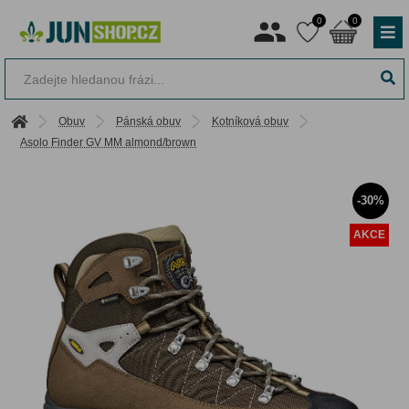
0
0
Obuv
Pánská obuv
Kotníková obuv
Asolo Finder GV MM almond/brown
-30%
AKCE