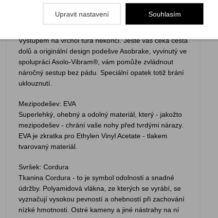
hor.
Upravit nastavení
Souhlasím
Asobrake
Výstupem na vrchol túra nekončí. Ještě vás čeká cesta
dolů a originální design podešve Asobrake, vyvinutý ve
spolupráci Asolo-Vibram®, vám pomůže zvládnout
náročný sestup bez pádu. Speciální opatek totiž brání
uklouznutí.
Mezipodešev: EVA
Superlehký, ohebný a odolný materiál, který - jakožto
mezipodešev - chrání vaše nohy před tvrdými nárazy.
EVA je zkratka pro Ethylen Vinyl Acetate - tlakem
tvarovaný materiál.
Svršek: Cordura
Tkanina Cordura - to je symbol odolnosti a snadné
údržby. Polyamidová vlákna, ze kterých se vyrábí, se
vyznačují vysokou pevností a ohebností při zachování
nízké hmotnosti. Ostré kameny a jiné nástrahy na ní