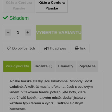
Kůže a Cordura
Kůže a Cordura
Pánské
Pánské
Skladem
VYBERTE VARIANTU
Do oblíbených
Hlídací pes
Tisk
Více o produktu
Recenze (0)
Parametry
Zeptejte se
Alpské horské stezky jsou krkolomné. Mnohdy i dost
vzdušné. A kolikrát musíte překonat úsek s ocelovým
lanem. V takovém terénu potřebujete boty, které
podrží váš kotník na svém místě, dodají jistotu v
každém typu terénu a vydrží i setkání s ostrým
kamenem.