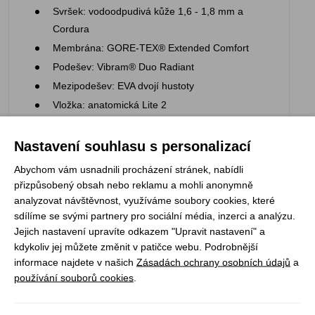
Svršek: vodoodpudivá kůže 1,6 - 1,8 mm a
Cordura
Membrána: GORE-TEX® Extended Comfort
Podešev: Vibram® Duo Radiant
Mezipodešev: EVA dvojí hustoty
Vložka: anatomická Lite 2
Gumová obsázka na špici
Vyrobeno v Evropě
Nastavení souhlasu s personalizací
Abychom vám usnadnili procházení stránek, nabídli
přizpůsobený obsah nebo reklamu a mohli anonymně
analyzovat návštěvnost, využíváme soubory cookies, které
Podrážka: Vibram
sdílíme se svými partnery pro sociální média, inzerci a analýzu.
Výrobce celosvětově nejpoužívanější pryžové směsi
Jejich nastavení upravíte odkazem "Upravit nastavení" a
pro výrobu podešví outdoorové obuvi. Vysoká
kdykoliv jej můžete změnit v patičce webu. Podrobnější
přilnavost a komfort v náročném terénu - to jsou hlavní
informace najdete v našich
Zásadách ochrany osobních údajů
a
přínosy podešve Vibram. Ve spolupráci s firmou Asolo
používání souborů cookies
.
pak vznikají technologie, které vám usnadní chůzi a
zvýší bezpečí na širokém spektru povrchů - lesní
pěšině, ve skalní stěně i na ledovci těch nejvyšších