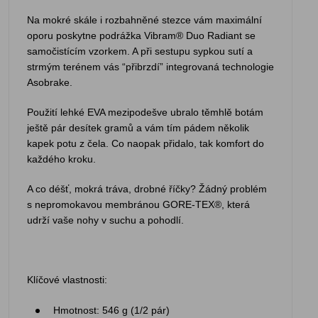
Na mokré skále i rozbahněné stezce vám maximální
oporu poskytne podrážka Vibram® Duo Radiant se
samočistícím vzorkem. A při sestupu sypkou sutí a
strmým terénem vás “přibrzdí” integrovaná technologie
Asobrake.
Použití lehké EVA mezipodešve ubralo těmhlě botám
ještě pár desítek gramů a vám tím pádem několik
kapek potu z čela. Co naopak přidalo, tak komfort do
každého kroku.
A co déšť, mokrá tráva, drobné říčky? Žádný problém
s nepromokavou membránou GORE-TEX®, která
udrží vaše nohy v suchu a pohodlí.
Klíčové vlastnosti:
Hmotnost: 546 g (1/2 pár)