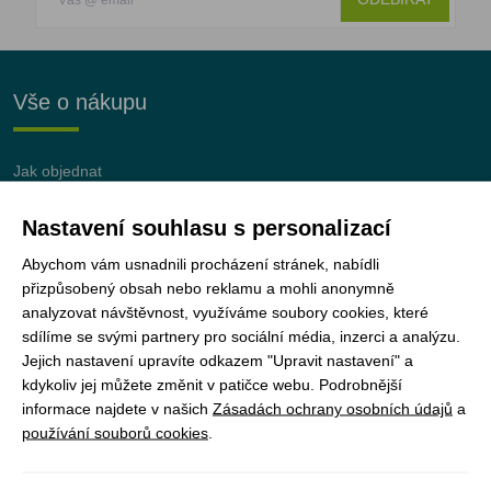
Vše o nákupu
Jak objednat
Doprava a platba
Nastavení souhlasu s personalizací
Nejčastější dotazy (FAQ)
Podmínky vrácení peněz
Abychom vám usnadnili procházení stránek, nabídli
přizpůsobený obsah nebo reklamu a mohli anonymně
analyzovat návštěvnost, využíváme soubory cookies, které
sdílíme se svými partnery pro sociální média, inzerci a analýzu.
Jejich nastavení upravíte odkazem "Upravit nastavení" a
JUNshop s.r.o.
je 100% vlastněn organizací
kdykoliv jej můžete změnit v patičce webu. Podrobnější
Junák – český skaut, z.s.
informace najdete v našich
Zásadách ochrany osobních údajů
a
používání souborů cookies
.