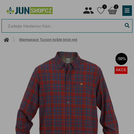
0
0
Warmpeace Tucson košile brick red
-50%
AKCE