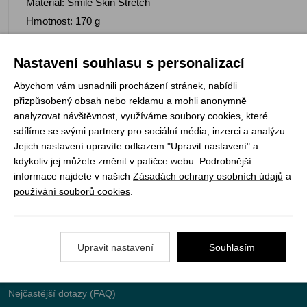
Materiál: Smile Skin Stretch
Hmotnost: 170 g
Nastavení souhlasu s personalizací
Abychom vám usnadnili procházení stránek, nabídli
Registrujte se k odběru newsletteru a už Vám
přizpůsobený obsah nebo reklamu a mohli anonymně
nic neunikne
analyzovat návštěvnost, využíváme soubory cookies, které
sdílíme se svými partnery pro sociální média, inzerci a analýzu.
Jejich nastavení upravíte odkazem "Upravit nastavení" a
ODEBÍRAT
kdykoliv jej můžete změnit v patičce webu. Podrobnější
informace najdete v našich
Zásadách ochrany osobních údajů
a
používání souborů cookies
.
Vše o nákupu
Upravit nastavení
Souhlasím
Jak objednat
Doprava a platba
Nejčastější dotazy (FAQ)