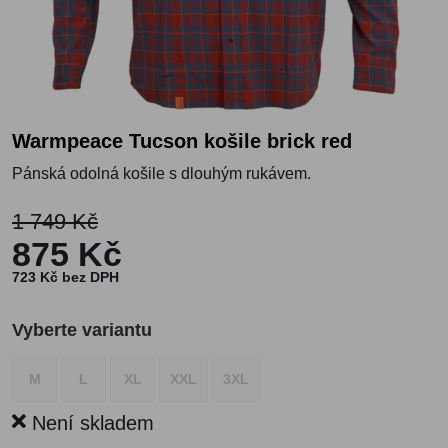
Warmpeace Tucson košile brick red
Pánská odolná košile s dlouhým rukávem.
1 749 Kč
875 Kč
723 Kč bez DPH
Vyberte variantu
M
L
XL
XXL
3XL
Není skladem