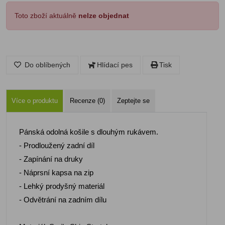
Toto zboží aktuálně
nelze objednat
Do oblíbených
Hlídací pes
Tisk
Více o produktu
Recenze (0)
Zeptejte se
Pánská odolná košile s dlouhým rukávem.
- Prodloužený zadní díl
- Zapínání na druky
- Náprsní kapsa na zip
- Lehký prodyšný materiál
- Odvětrání na zadním dílu