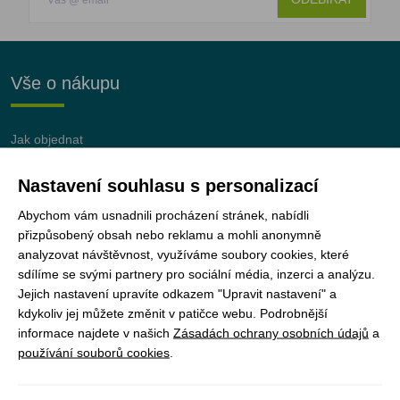
Vše o nákupu
Jak objednat
Doprava a platba
Nastavení souhlasu s personalizací
Nejčastější dotazy (FAQ)
Podmínky vrácení peněz
Abychom vám usnadnili procházení stránek, nabídli
přizpůsobený obsah nebo reklamu a mohli anonymně
analyzovat návštěvnost, využíváme soubory cookies, které
sdílíme se svými partnery pro sociální média, inzerci a analýzu.
Jejich nastavení upravíte odkazem "Upravit nastavení" a
JUNshop s.r.o.
je 100% vlastněn organizací
kdykoliv jej můžete změnit v patičce webu. Podrobnější
Junák – český skaut, z.s.
informace najdete v našich
Zásadách ochrany osobních údajů
a
používání souborů cookies
.