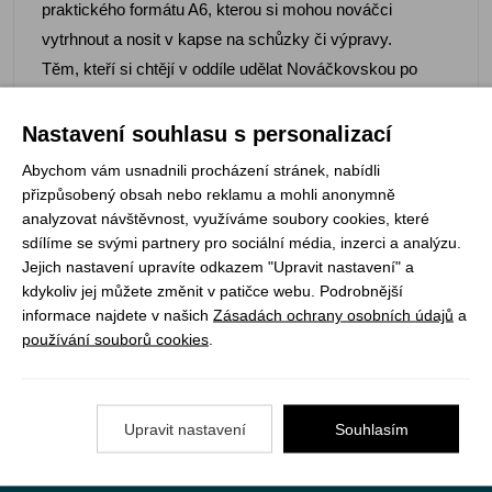
praktického formátu A6, kterou si mohou nováčci
vytrhnout a nosit v kapse na schůzky či výpravy.
Těm, kteří si chtějí v oddíle udělat Nováčkovskou po
svém, nabízí příručka místo pro oddílové doplnění.
Nastavení souhlasu s personalizací
Abychom vám usnadnili procházení stránek, nabídli
přizpůsobený obsah nebo reklamu a mohli anonymně
analyzovat návštěvnost, využíváme soubory cookies, které
Registrujte se k odběru newsletteru a už Vám
sdílíme se svými partnery pro sociální média, inzerci a analýzu.
nic neunikne
Jejich nastavení upravíte odkazem "Upravit nastavení" a
kdykoliv jej můžete změnit v patičce webu. Podrobnější
ODEBÍRAT
informace najdete v našich
Zásadách ochrany osobních údajů
a
používání souborů cookies
.
Vše o nákupu
Upravit nastavení
Souhlasím
Jak objednat