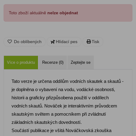
Toto zboží aktuálně
nelze objednat
Do oblíbených
Hlídací pes
Tisk
Více o produktu
Recenze (0)
Zeptejte se
Tato verze je určena oddílům vodních skautek a skautů -
je doplněna o vybavení na vodu, vodácké osobnosti,
historii a graficky přizpůsobena použití v oddílech
vodních skautů. Nováček je interaktivním průvodcem
skautským světem a pomocníkem při zvládnutí
základních skautských dovedností.
Součástí publikace je všitá Nováčkovská zkouška