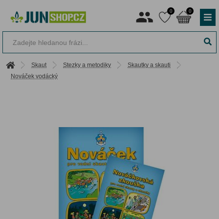
0
0
Skaut
Stezky a metodiky
Skautky a skauti
Nováček vodácký