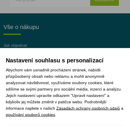
Vše o nákupu
Jak objednat
Doprava a platba
Nastavení souhlasu s personalizací
Nejčastější dotazy (FAQ)
Podmínky vrácení peněz
Abychom vám usnadnili procházení stránek, nabídli
přizpůsobený obsah nebo reklamu a mohli anonymně
analyzovat návštěvnost, využíváme soubory cookies, které
sdílíme se svými partnery pro sociální média, inzerci a analýzu.
Jejich nastavení upravíte odkazem "Upravit nastavení" a
JUNshop s.r.o.
je 100% vlastněn organizací
kdykoliv jej můžete změnit v patičce webu. Podrobnější
Junák – český skaut, z.s.
informace najdete v našich
Zásadách ochrany osobních údajů
a
používání souborů cookies
.