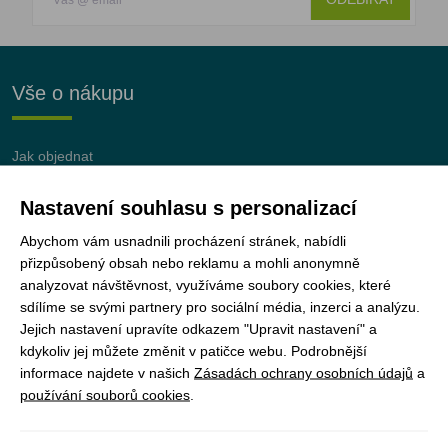
Vše o nákupu
Jak objednat
Doprava a platba
Nastavení souhlasu s personalizací
Nejčastější dotazy (FAQ)
Podmínky vrácení peněz
Abychom vám usnadnili procházení stránek, nabídli
přizpůsobený obsah nebo reklamu a mohli anonymně
analyzovat návštěvnost, využíváme soubory cookies, které
sdílíme se svými partnery pro sociální média, inzerci a analýzu.
Jejich nastavení upravíte odkazem "Upravit nastavení" a
JUNshop s.r.o.
je 100% vlastněn organizací
kdykoliv jej můžete změnit v patičce webu. Podrobnější
Junák – český skaut, z.s.
informace najdete v našich
Zásadách ochrany osobních údajů
a
používání souborů cookies
.