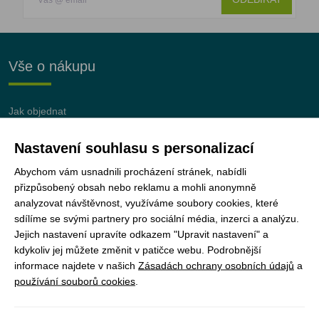
Vše o nákupu
Jak objednat
Doprava a platba
Nastavení souhlasu s personalizací
Nejčastější dotazy (FAQ)
Podmínky vrácení peněz
Abychom vám usnadnili procházení stránek, nabídli
přizpůsobený obsah nebo reklamu a mohli anonymně
analyzovat návštěvnost, využíváme soubory cookies, které
sdílíme se svými partnery pro sociální média, inzerci a analýzu.
Jejich nastavení upravíte odkazem "Upravit nastavení" a
JUNshop s.r.o.
je 100% vlastněn organizací
kdykoliv jej můžete změnit v patičce webu. Podrobnější
Junák – český skaut, z.s.
informace najdete v našich
Zásadách ochrany osobních údajů
a
používání souborů cookies
.