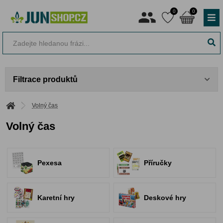
0
0
Filtrace produktů
Volný čas
Volný čas
Pexesa
Příručky
Karetní hry
Deskové hry