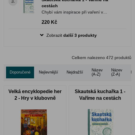
3.
cestách
Chybí vám inspirace při vaření v
přírodě? Nebaví vás jíst pořád to samé
220 Kč
dokola?
Zobrazit
další 3 produkty
Celkem nalezeno
472
produktů
Název
Název
Doporučené
Nejlevnější
Nejdražší
Ho
(A-Z)
(Z-A)
Velká encyklopedie her
Skautská kuchařka 1 -
2 - Hry v klubovně
Vaříme na cestách