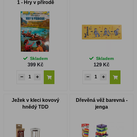
1 - Hry v přírodě
Skladem
Skladem
399 Kč
129 Kč
Ježek v kleci kovový
Dřevěná věž barevná -
hnědý TDD
jenga