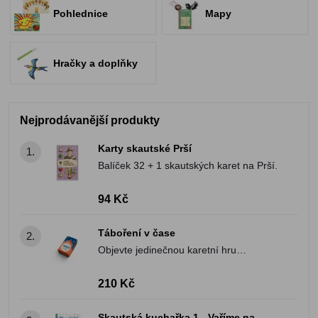
Pohlednice
Mapy
Hračky a doplňky
Nejprodávanější produkty
Karty skautské Prší
1.
Balíček 32 + 1 skautských karet na Prší.
94 Kč
Táboření v čase
2.
Objevte jedinečnou karetní hru
„Táboření v čase“. Přenese vás do světa
nejen skautské historie!
210 Kč
Skautská kuchařka 1 - Vaříme na