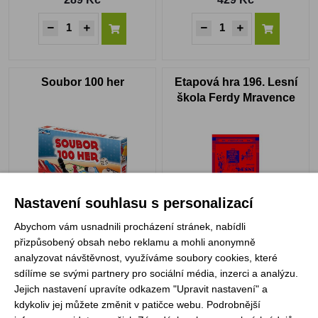
Soubor 100 her
Etapová hra 196. Lesní
škola Ferdy Mravence
Nastavení souhlasu s personalizací
Abychom vám usnadnili procházení stránek, nabídli
Skladem
Skladem
přizpůsobený obsah nebo reklamu a mohli anonymně
249 Kč
109 Kč
analyzovat návštěvnost, využíváme soubory cookies, které
sdílíme se svými partnery pro sociální média, inzerci a analýzu.
Jejich nastavení upravíte odkazem "Upravit nastavení" a
kdykoliv jej můžete změnit v patičce webu. Podrobnější