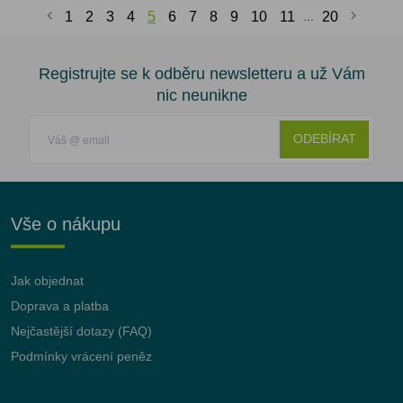
1
2
3
4
5
6
7
8
9
10
11
...
20
Registrujte se k odběru newsletteru a už Vám
nic neunikne
ODEBÍRAT
Vše o nákupu
Jak objednat
Doprava a platba
Nejčastější dotazy (FAQ)
Podmínky vrácení peněz