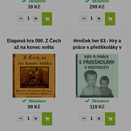
Skladem
Skladem
39 Kč
299 Kč
Etapová hra 090. Z Čech
Hrníček her 63 - Hry a
až na konec světa
práce s předškoláky v
místnosti
Skladem
Skladem
99 Kč
119 Kč