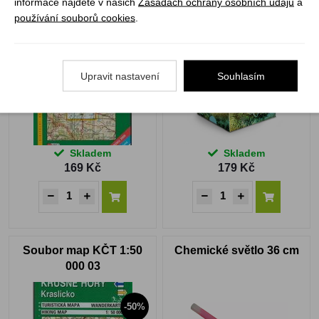
informace najdete v našich
Zásadách ochrany osobních údajů
a
Soubor map KČT 1:50
Vědomostní pexeso -
používání souborů cookies
.
000 32
světová nej
DOPRODEJ
Upravit nastavení
Souhlasím
Skladem
Skladem
169 Kč
179 Kč
Soubor map KČT 1:50
Chemické světlo 36 cm
000 03
-50%