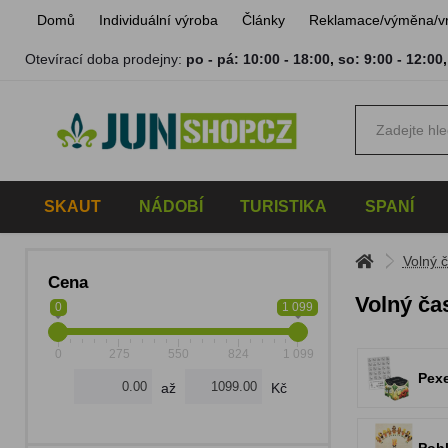
Domů
Individuální výroba
Články
Reklamace/výměna/v
Otevírací doba prodejny:
po - pá: 10:00 - 18:00
,
so: 9:00 - 12:00
SKAUT
NÁDOBÍ
TURISTIKA
SPANÍ
Volný 
Cena
Volný ča
0
1 099
0
275
550
824
1 099
Pex
až
Kč