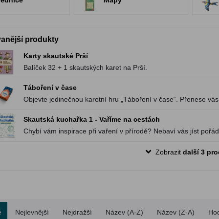
lednice
Mapy
anější produkty
Karty skautské Prší
Balíček 32 + 1 skautských karet na Prší.
Táboření v čase
Objevte jedinečnou karetní hru „Táboření v čase“. Přenese vás
historie!
Skautská kuchařka 1 - Vaříme na cestách
Chybí vám inspirace při vaření v přírodě? Nebaví vás jíst pořá
Zobrazit
další 3 pr
é
Nejlevnější
Nejdražší
Název (A-Z)
Název (Z-A)
Ho