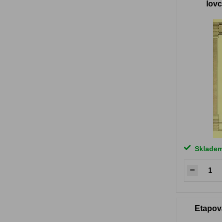
lovc
Sklade
Etapov