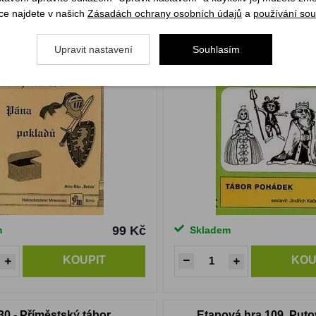
 hra 078. Tajemství Pána
TA 15 - Tábor poh
ce najdete v našich
Zásadách ochrany osobních údajů
a
používání sou
pokladů
Upravit nastavení
Souhlasím
99 Kč
m
Skladem
KOUPIT
KOU
30 - Příměstský tábor
Etapová hra 109. Puto