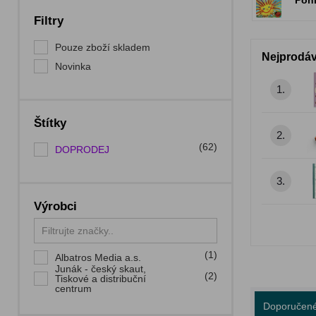
Poh
Filtry
Pouze zboží skladem
Nejprodáv
Novinka
1.
Štítky
2.
(62)
DOPRODEJ
3.
Výrobci
(1)
Albatros Media a.s.
Junák - český skaut,
(2)
Tiskové a distribuční
centrum
Doporučen