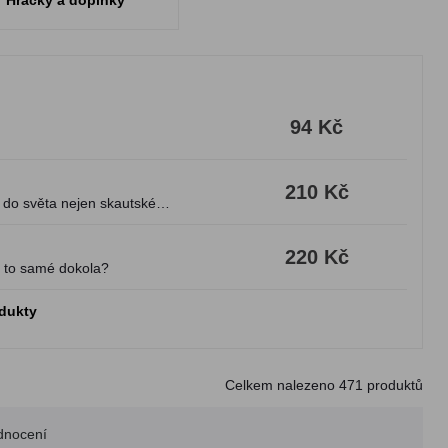
Hračky a doplňky
94 Kč
210 Kč
 do světa nejen skautské
220 Kč
d to samé dokola?
odukty
Celkem nalezeno
471
produktů
dnocení