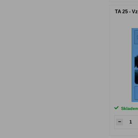
TA 25 - V
Sklade