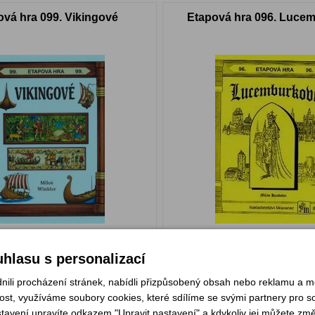
ová hra 099. Vikingové
Etapová hra 096. Luce
99 Kč
m
Skladem
hlasu s personalizací
KOUPIT
KOU
li procházení stránek, nabídli přizpůsobený obsah nebo reklamu a 
st, využíváme soubory cookies, které sdílíme se svými partnery pro soc
stavení upravíte odkazem "Upravit nastavení" a kdykoliv jej můžete změ