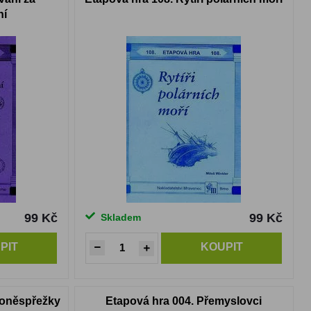
ní
99 Kč
99 Kč
Skladem
PIT
KOUPIT
koněspřežky
Etapová hra 004. Přemyslovci