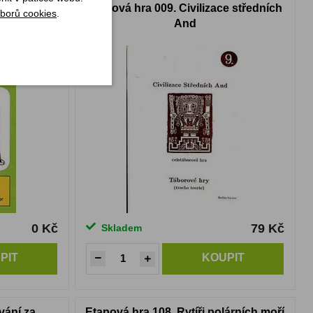
ádek
Etapová hra 009. Civilizace středních
borů cookies
.
And
0 Kč
79 Kč
Skladem
PIT
KOUPIT
vání za
Etapová hra 108. Rytíři polárních moří