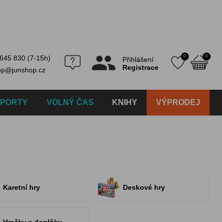
0
0
645 830 (7-15h)
Přihlášení
Registrace
op@junshop.cz
SPORTY
VOLNÝ ČAS
KNIHY
VÝPRODEJ
Karetní hry
Deskové hry