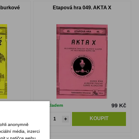
mburkové
Etapová hra 049. AKTA X
99 Kč
99 Kč
Skladem
PIT
KOUPIT
mohli anonymně
iální média, inzerci
nit v patičce webu.