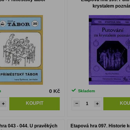
krystalem pozná
0 Kč
m
Skladem
KOUPIT
KOU
hra 043 - 044. U pravěkých
Etapová hra 097. Historie 