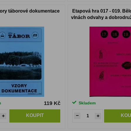
zory táborové dokumentace
Etapová hra 017 - 019. Běl
vlnách odvahy a dobrodruž
i peklem
119 Kč
m
Skladem
KOUPIT
KOU