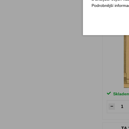
Etapová
Podrobnější informa
Sklade
TA 