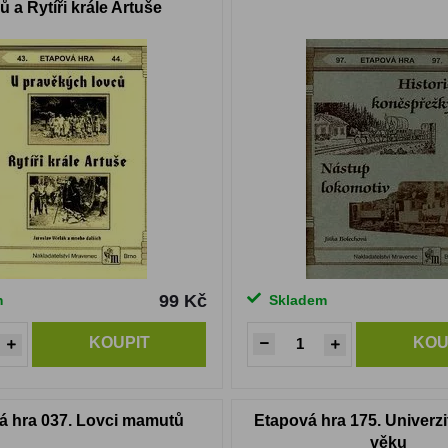
ů a Rytíři krále Artuše
99 Kč
m
Skladem
KOUPIT
KOU
á hra 037. Lovci mamutů
Etapová hra 175. Univerzi
věku