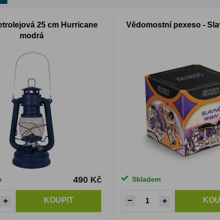
trolejová 25 cm Hurricane
Vědomostní pexeso - Sla
modrá
490 Kč
m
Skladem
KOUPIT
KOU