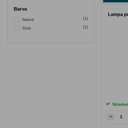
Barva
Lampa pe
(1)
fialová
(1)
žlutá
Sklade