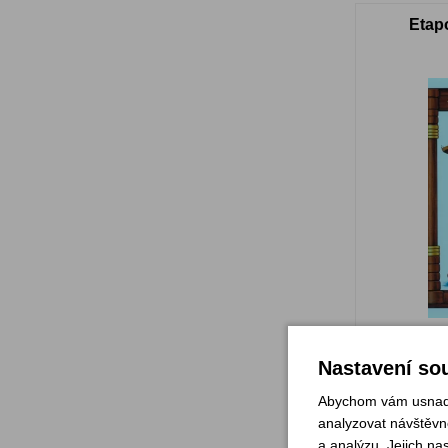
Etap
Sklade
Nastavení sou
Abychom vám usnadni
analyzovat návštěvno
a analýzu. Jejich na