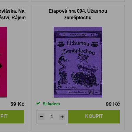
ovláska, Na
Etapová hra 094. Úžasnou
ství, Rájem
zeměplochu
59 Kč
99 Kč
Skladem
PIT
KOUPIT