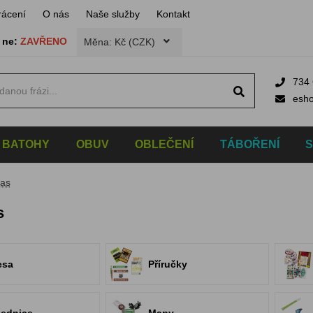
rácení
O nás
Naše služby
Kontakt
,
ne:
ZAVŘENO
Měna: Kč (CZK)
734 
esh
BATOHY
OBUV
OBLEČENÍ
TÁBOŘENÍ
čas
s
esa
Příručky