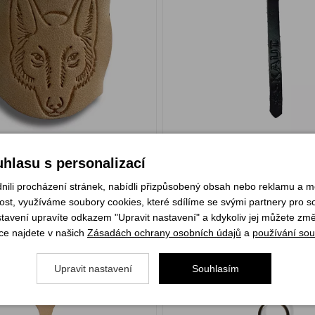
169 Kč
m
Skladem
hlasu s personalizací
KOUPIT
KOU
li procházení stránek, nabídli přizpůsobený obsah nebo reklamu a 
st, využíváme soubory cookies, které sdílíme se svými partnery pro soc
stavení upravíte odkazem "Upravit nastavení" a kdykoliv jej můžete změ
 poutko #SKAUT světlé
Přívěsek kožený S
ce najdete v našich
Zásadách ochrany osobních údajů
a
používání sou
Upravit nastavení
Souhlasím