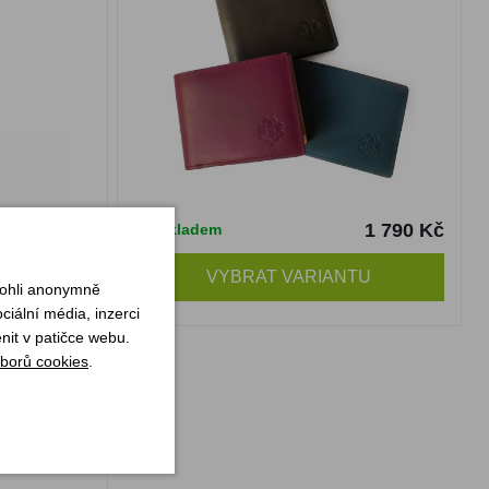
55 Kč
1 790 Kč
Skladem
PIT
VYBRAT VARIANTU
mohli anonymně
iální média, inzerci
nit v patičce webu.
KAUT
borů cookies
.