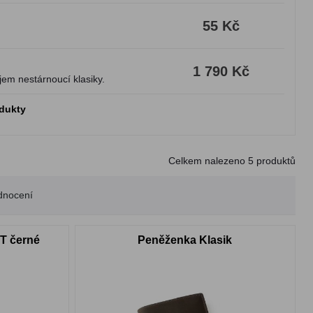
55 Kč
1 790 Kč
em nestárnoucí klasiky.
odukty
Celkem nalezeno
5
produktů
dnocení
T černé
Peněženka Klasik