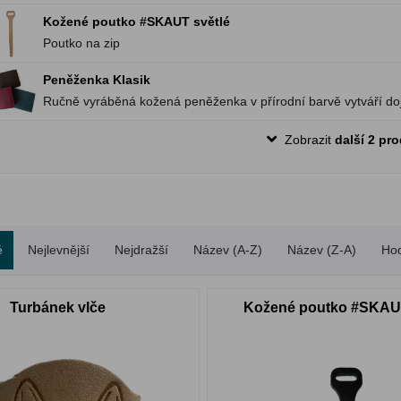
Kožené poutko #SKAUT světlé
Poutko na zip
Peněženka Klasik
Ručně vyráběná kožená peněženka v přírodní barvě vytváří doj
Zobrazit
další 2 pr
é
Nejlevnější
Nejdražší
Název (A-Z)
Název (Z-A)
Ho
Turbánek vlče
Kožené poutko #SKAU