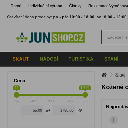
Domů
Individuální výroba
Články
Reklamace/výměna/v
Otevírací doba prodejny:
po - pá: 10:00 - 18:00
,
so: 9:00 - 12:00
SKAUT
NÁDOBÍ
TURISTIKA
SPANÍ
Skaut
Cena
Kožené 
55
1 790
55
489
923
1 356
1 790
Nejprodáv
až
Kč
1.