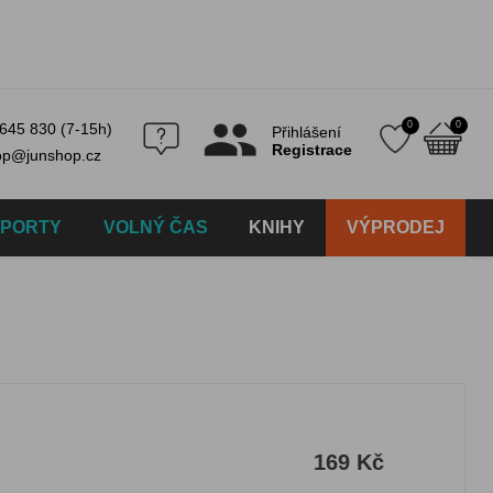
0
0
645 830 (7-15h)
Přihlášení
Registrace
op@junshop.cz
SPORTY
VOLNÝ ČAS
KNIHY
VÝPRODEJ
169 Kč