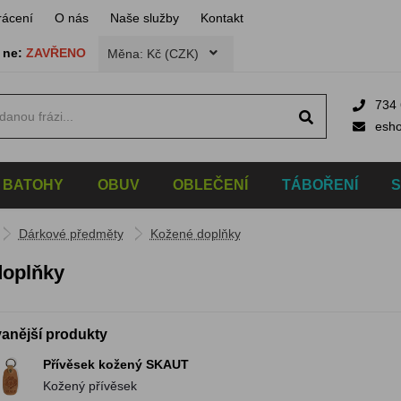
rácení
O nás
Naše služby
Kontakt
,
ne:
ZAVŘENO
Měna: Kč (CZK)
734 
esh
BATOHY
OBUV
OBLEČENÍ
TÁBOŘENÍ
Dárkové předměty
Kožené doplňky
doplňky
anější produkty
Přívěsek kožený SKAUT
Kožený přívěsek