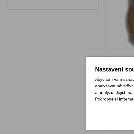
Sklade
Nastavení sou
Abychom vám usnadni
analyzovat návštěvno
a analýzu. Jejich na
Kožené
Podrobnější informa