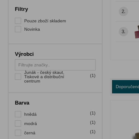
Filtry
2.
Pouze zboží skladem
Novinka
3.
Výrobci
Junák - český skaut,
(1)
Tiskové a distribuční
centrum
Doporučen
Barva
(1)
hnědá
(1)
modrá
(1)
černá